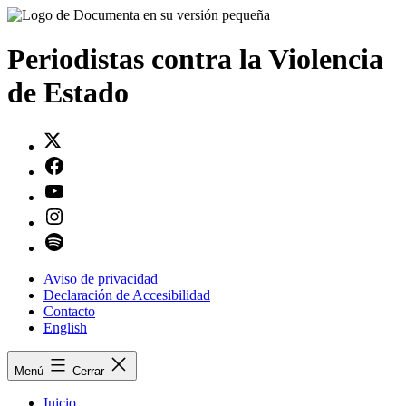
Saltar
al
contenido
Periodistas contra la Violencia
de Estado
Twitter
Facebook
Youtube
Instagram
Spotify
Aviso de privacidad
Declaración de Accesibilidad
Contacto
English
Menú
Cerrar
Inicio