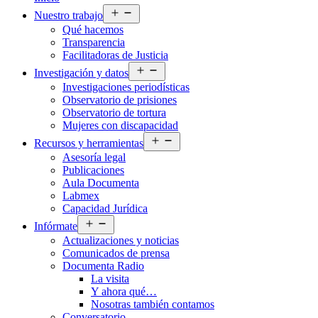
Abrir
Nuestro trabajo
el
Qué hacemos
menú
Transparencia
Facilitadoras de Justicia
Abrir
Investigación y datos
el
Investigaciones periodísticas
menú
Observatorio de prisiones
Observatorio de tortura
Mujeres con discapacidad
Abrir
Recursos y herramientas
el
Asesoría legal
menú
Publicaciones
Aula Documenta
Labmex
Capacidad Jurídica
Abrir
Infórmate
el
Actualizaciones y noticias
menú
Comunicados de prensa
Documenta Radio
La visita
Y ahora qué…
Nosotras también contamos
Conversatorio