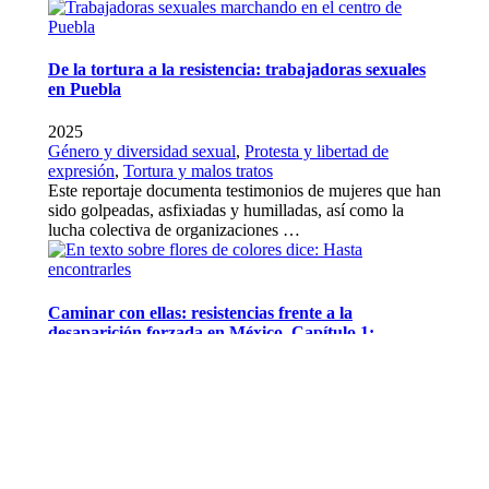
De la tortura a la resistencia: trabajadoras sexuales
en Puebla
2025
Género y diversidad sexual
,
Protesta y libertad de
expresión
,
Tortura y malos tratos
Este reportaje documenta testimonios de mujeres que han
sido golpeadas, asfixiadas y humilladas, así como la
lucha colectiva de organizaciones …
Caminar con ellas: resistencias frente a la
desaparición forzada en México. Capítulo 1:
Memoria
2025
Desaparición forzada
En este primer capítulo, “Memoria”, seguimos la historia
de Yudhisthir Peña Villarruel, “Nimai”, desaparecido en
septiembre de 2024 y localizado …