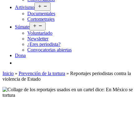
Abrir
Artivismo
el
Documentales
menú
Cortometrajes
Abrir
Súmate
el
Voluntariado
menú
Newsletter
¿Eres periodista?
Convocatorias abiertas
Dona
Inicio
»
Prevención de la tortura
»
Reportajes periodistas contra la
violencia de Estado