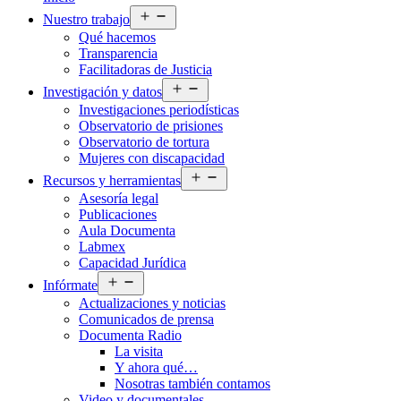
Abrir
Nuestro trabajo
el
Qué hacemos
menú
Transparencia
Facilitadoras de Justicia
Abrir
Investigación y datos
el
Investigaciones periodísticas
menú
Observatorio de prisiones
Observatorio de tortura
Mujeres con discapacidad
Abrir
Recursos y herramientas
el
Asesoría legal
menú
Publicaciones
Aula Documenta
Labmex
Capacidad Jurídica
Abrir
Infórmate
el
Actualizaciones y noticias
menú
Comunicados de prensa
Documenta Radio
La visita
Y ahora qué…
Nosotras también contamos
Video y documentales