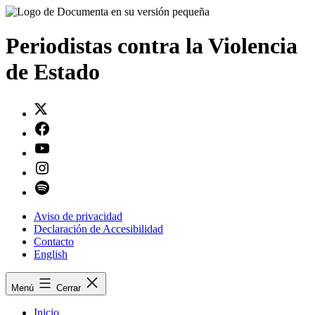
Saltar
al
contenido
Periodistas contra la Violencia
de Estado
Twitter
Facebook
Youtube
Instagram
Spotify
Aviso de privacidad
Declaración de Accesibilidad
Contacto
English
Menú
Cerrar
Inicio