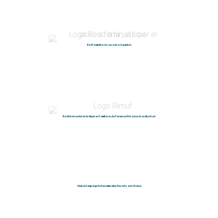
Red Feminista de acceso a la justicia
Red Internacional de Mujeres Familiares de Personas Privadas de su Libertad
Global Campaign to Decriminalise Poverty and Status