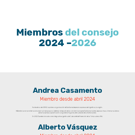
Miembros
del consejo
2024 –
2026
Andrea Casamento
Miembro desde abril 2024
Fundadora de ACIFAD, la primera organización de familiares de personas presas de Argentina y la región.
Referente nacional e internacional por su trabajo para visibilizar el impacto de la cárcel en las mujeres familiares: madres, esposas, hijas, o hermanas de las
personas presas, que se hacen cargo de los hogares y del cuidado de su familiar preso.
En 2022 fue seleccionada como integrante argentina del Subcomité de Prevención de la Tortura de la ONU.
Alberto Vásquez