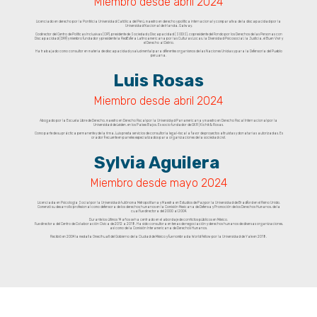
Miembro desde abril 2024
Licenciado en derecho por la Pontificia Universidad Católica del Perú, maestro en derecho y política internacional y comparativa de la discapacidad por la
Universidad Nacional de Irlanda, Galway.
Codirector del Centro de Políticas Inclusivas (CIP), presidente de Sociedad y Discapacidad (SODIS), copresidente del Fondo por los Derechos de las Personas con
Discapacidad (DRF) y miembro fundador y presidente la RedEsfera Latinoamericana por las Culturas Locas, la Diversidad Psicosocial, la Justicia, el Buen Vivir y
el Derecho al Delirio.
Ha trabajado como consultor en materia de discapacidad y salud mental para diferentes organismos de las Naciones Unidas y para la Defensoría del Pueblo
peruana.
Luis Rosas
Miembro desde abril 2024
Abogado por la Escuela Libre de Derecho, maestro en Derecho Fiscal por la Universidad Panamericana y maestro en Derecho Fiscal Internacional por la
Universidad de Leiden, en los Países Bajos. Es socio fundador de GKR | Kichik & Rosas.
Como parte de su práctica permanente y de la firma, Luis presta servicios de consultoría legal-fiscal a favor de proyectos altruistas y donatarias autorizadas. Es
orador frecuente en paneles especializados para organizaciones de la sociedad civil.
Sylvia Aguilera
Miembro desde mayo 2024
Licenciada en Psicología Social por la Universidad Autónoma Metropolitana y Maestra en Estudios de Paz por la Universidad de Bradford en el Reino Unido.
Comenzó su desarrollo profesional como defensora de los derechos humanos en la Comisión Mexicana de Defensa y Promoción de los Derechos Humanos, de la
cual fue directora del 2000 al 2004.
Durante los últimos 14 años se ha centrado en el abordaje de conflictos públicos en México.
Fue directora del Centro de Colaboración Cívica de 2012 a 2018. Ha sido consultora en temas de negociación y derechos humanos de diversas organizaciones,
así como de la Comisión Interamericana de Derechos Humanos.
Recibió en 2004 la medalla Omecíhuatl del Gobierno de la Ciudad de México y fue nombrada World Fellow por la Universidad de Yale en 2018.