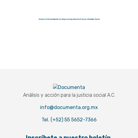
Red para Fortalecimiento de Juzgar con Igualdad de Género e Inclusión Social
Documenta
Análisis y acción para la justicia social A.C.
info@documenta.org.mx
Tel. (+52) 55 5652-7366
Inscríbete a nuestro boletín