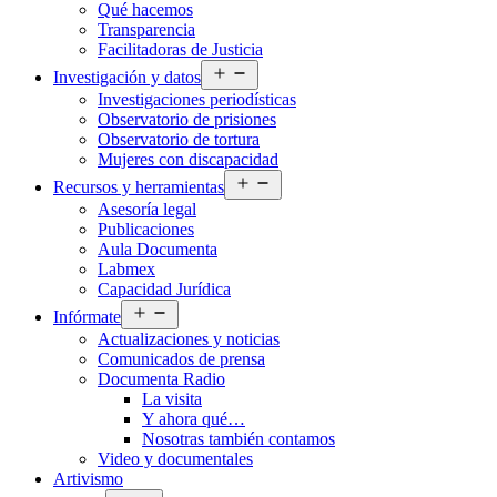
Qué hacemos
menú
Transparencia
Facilitadoras de Justicia
Abrir
Investigación y datos
el
Investigaciones periodísticas
menú
Observatorio de prisiones
Observatorio de tortura
Mujeres con discapacidad
Abrir
Recursos y herramientas
el
Asesoría legal
menú
Publicaciones
Aula Documenta
Labmex
Capacidad Jurídica
Abrir
Infórmate
el
Actualizaciones y noticias
menú
Comunicados de prensa
Documenta Radio
La visita
Y ahora qué…
Nosotras también contamos
Video y documentales
Artivismo