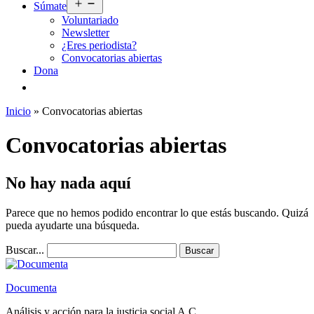
Abrir
Súmate
el
Voluntariado
menú
Newsletter
¿Eres periodista?
Convocatorias abiertas
Dona
Inicio
»
Convocatorias abiertas
Convocatorias abiertas
No hay nada aquí
Parece que no hemos podido encontrar lo que estás buscando. Quizá
pueda ayudarte una búsqueda.
Buscar...
Documenta
Análisis y acción para la justicia social A.C.