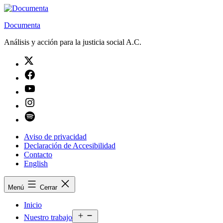
Saltar
al
Documenta
contenido
Análisis y acción para la justicia social A.C.
Twitter
Facebook
Youtube
Instagram
Spotify
Aviso de privacidad
Declaración de Accesibilidad
Contacto
English
Menú
Cerrar
Inicio
Abrir
Nuestro trabajo
el