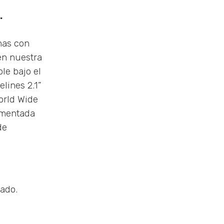
.
nas con
en nuestra
le bajo el
elines 2.1”
World Wide
ementada
de
lado.