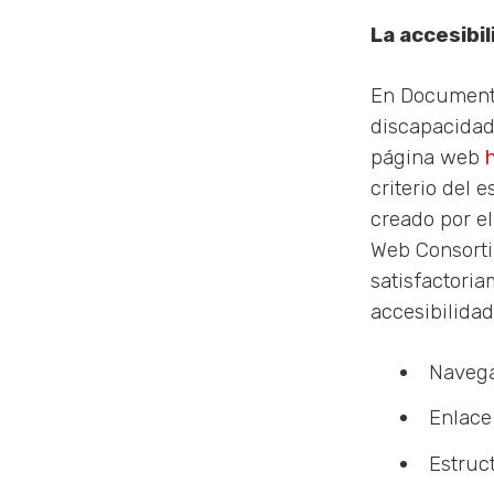
La accesibi
En Documenta
discapacidad 
página web
criterio del 
creado por el
Web Consorti
satisfactori
accesibilidad
Navega
Enlace 
Estruc