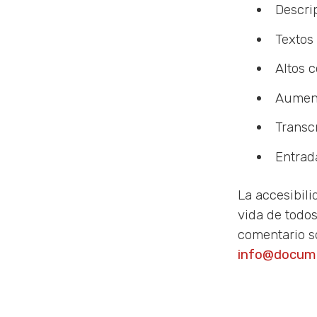
Descri
Textos 
Altos c
Aument
Transcr
Entrad
La accesibil
vida de todo
comentario s
info@docum