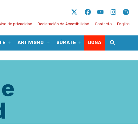
Twitter
Facebook
Youtube
Instagram
Spot
viso de privacidad
Declaración de Accesibilidad
Contacto
English
TE
ARTIVISMO
SÚMATE
DONA
Abrir
Abrir
Abrir
el
el
el
menú
menú
menú
de
d