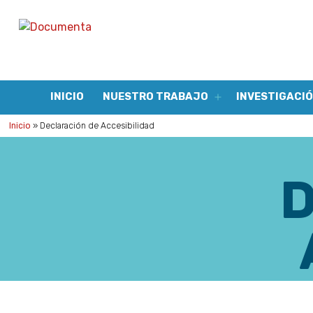
Documenta
Análisis
y
acción
INICIO
NUESTRO TRABAJO
INVESTIGACIÓ
para
Abrir
el
la
menú
Inicio
»
Declaración de Accesibilidad
justicia
social
D
A.C.