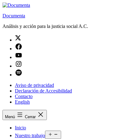
Saltar
al
Documenta
contenido
Análisis y acción para la justicia social A.C.
Twitter
Facebook
Youtube
Instagram
Spotify
Aviso de privacidad
Declaración de Accesibilidad
Contacto
English
Menú
Cerrar
Inicio
Abrir
Nuestro trabajo
el