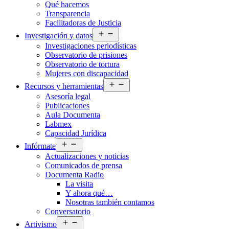
Qué hacemos
menú
Transparencia
Facilitadoras de Justicia
Abrir
Investigación y datos
el
Investigaciones periodísticas
menú
Observatorio de prisiones
Observatorio de tortura
Mujeres con discapacidad
Abrir
Recursos y herramientas
el
Asesoría legal
menú
Publicaciones
Aula Documenta
Labmex
Capacidad Jurídica
Abrir
Infórmate
el
Actualizaciones y noticias
menú
Comunicados de prensa
Documenta Radio
La visita
Y ahora qué…
Nosotras también contamos
Conversatorio
Abrir
Artivismo
el