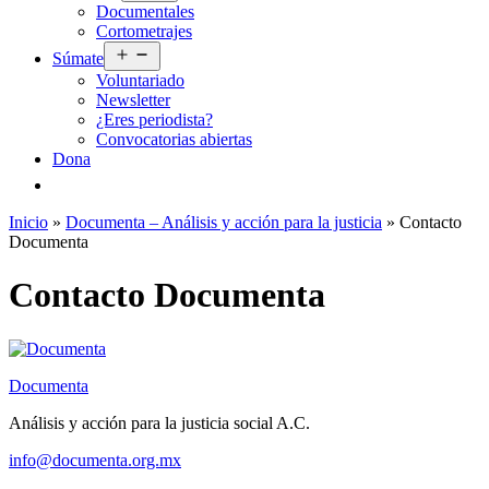
Documentales
menú
Cortometrajes
Abrir
Súmate
el
Voluntariado
menú
Newsletter
¿Eres periodista?
Convocatorias abiertas
Dona
Inicio
»
Documenta – Análisis y acción para la justicia
»
Contacto
Documenta
Contacto Documenta
Documenta
Análisis y acción para la justicia social A.C.
info@documenta.org.mx