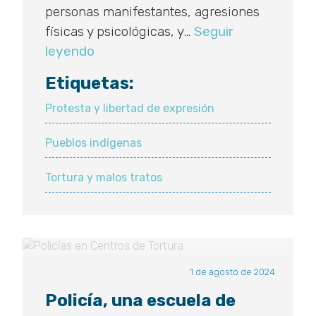
personas manifestantes, agresiones
físicas y psicológicas, y…
Seguir
Tortura
leyendo
y
Etiquetas:
daño
extendido
Protesta y libertad de expresión
como
Pueblos indígenas
política
represiva:
Tortura y malos tratos
defensores
del
territorio
en
Xochimilco
1 de agosto de 2024
y
Policía, una escuela de
Tlalpan