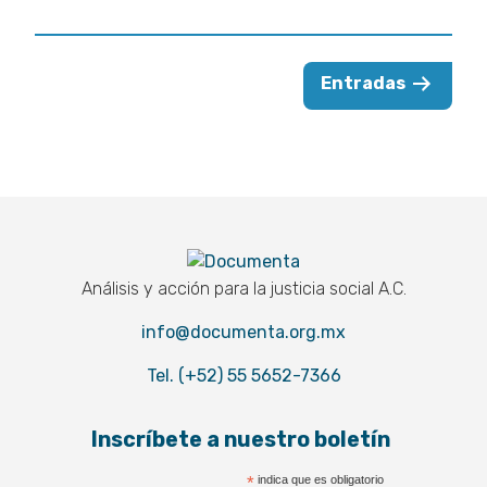
Paginación
Entradas
de
entradas
Documenta
Análisis y acción para la justicia social A.C.
info@documenta.org.mx
Tel. (+52) 55 5652-7366
Inscríbete a nuestro boletín
*
indica que es obligatorio