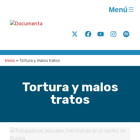
Saltar
Menú
al
contenido
Documenta
Análisis
Twitter
Facebook
Youtube
Instagram
Spoti
y
acción
para
Inicio
»
Tortura y malos tratos
la
justicia
Tortura y malos
social
A.C.
tratos