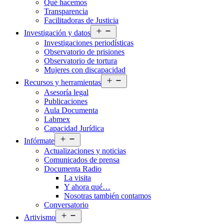
Qué hacemos
menú
Transparencia
Facilitadoras de Justicia
Abrir
Investigación y datos
el
Investigaciones periodísticas
menú
Observatorio de prisiones
Observatorio de tortura
Mujeres con discapacidad
Abrir
Recursos y herramientas
el
Asesoría legal
menú
Publicaciones
Aula Documenta
Labmex
Capacidad Jurídica
Abrir
Infórmate
el
Actualizaciones y noticias
menú
Comunicados de prensa
Documenta Radio
La visita
Y ahora qué…
Nosotras también contamos
Conversatorio
Abrir
Artivismo
el