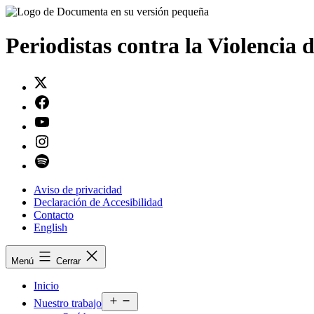
Saltar
al
contenido
Periodistas contra la Violencia 
Twitter
Facebook
Youtube
Instagram
Spotify
Aviso de privacidad
Declaración de Accesibilidad
Contacto
English
Menú
Cerrar
Inicio
Abrir
Nuestro trabajo
el