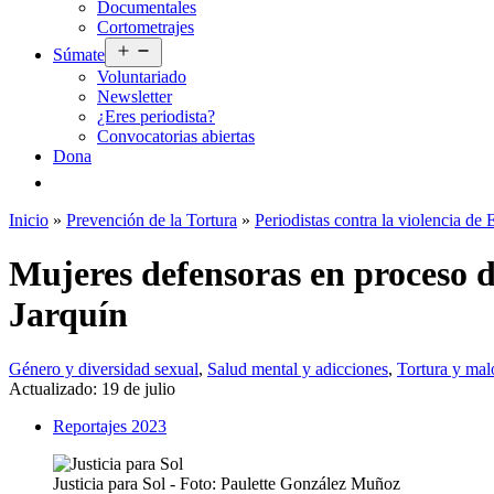
Documentales
menú
Cortometrajes
Abrir
Súmate
el
Voluntariado
menú
Newsletter
¿Eres periodista?
Convocatorias abiertas
Dona
Inicio
»
Prevención de la Tortura
»
Periodistas contra la violencia de 
Mujeres defensoras en proceso de
Jarquín
Género y diversidad sexual
,
Salud mental y adicciones
,
Tortura y malo
Actualizado:
19 de julio
Reportajes 2023
Justicia para Sol - Foto: Paulette González Muñoz