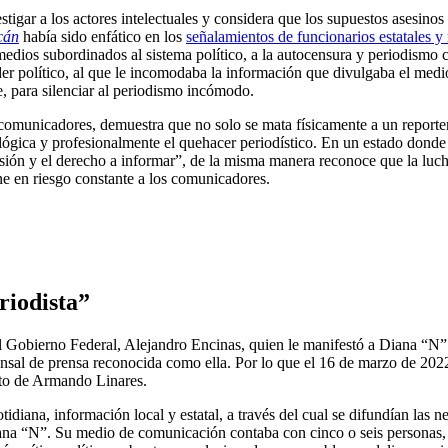
tigar a los actores intelectuales y considera que los supuestos asesinos
cán
había sido enfático en los
señalamientos de funcionarios estatales y
edios subordinados al sistema político, a la autocensura y periodismo c
oder político, al que le incomodaba la información que divulgaba el med
e, para silenciar al periodismo incómodo.
omunicadores, demuestra que no solo se mata físicamente a un reportero
ológica y profesionalmente el quehacer periodístico. En un estado donde
resión y el derecho a informar”, de la misma manera reconoce que la luc
e en riesgo constante a los comunicadores.
riodista”
 Gobierno Federal, Alejandro Encinas, quien le manifestó a Diana “N” 
sal de prensa reconocida como ella. Por lo que el 16 de marzo de 2022 
nato de Armando Linares.
tidiana, información local y estatal, a través del cual se difundían la
 Diana “N”. Su medio de comunicación contaba con cinco o seis personas