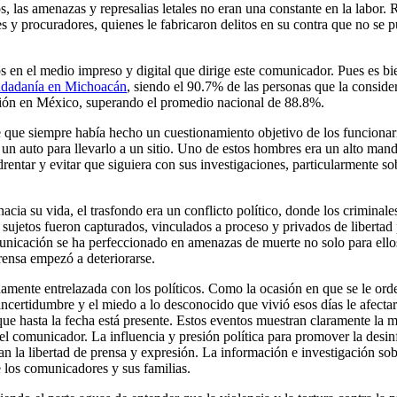
, las amenazas y represalias letales no eran una constante en la labor. 
 y procuradores, quienes le fabricaron delitos en su contra que no se 
 en el medio impreso y digital que dirige este comunicador. Pues es bi
iudadanía en Michoacán
, siendo el 90.7% de las personas que la conside
ción en México, superando el promedio nacional de 88.8%.
de que siempre había hecho un cuestionamiento objetivo de los funciona
 un auto para llevarlo a un sitio. Uno de estos hombres era un alto ma
rentar y evitar que siguiera con sus investigaciones, particularmente sob
cia su vida, el trasfondo era un conflicto político, donde los criminal
sujetos fueron capturados, vinculados a proceso y privados de libertad p
comunicación se ha perfeccionado en amenazas de muerte no solo para el
prensa empezó a deteriorarse.
damente entrelazada con los políticos. Como la ocasión en que se le or
incertidumbre y el miedo a lo desconocido que vivió esos días le afect
 que hasta la fecha está presente. Estos eventos muestran claramente la 
el comunicador. La influencia y presión política para promover la desi
an la libertad de prensa y expresión. La información e investigación sobr
e los comunicadores y sus familias.