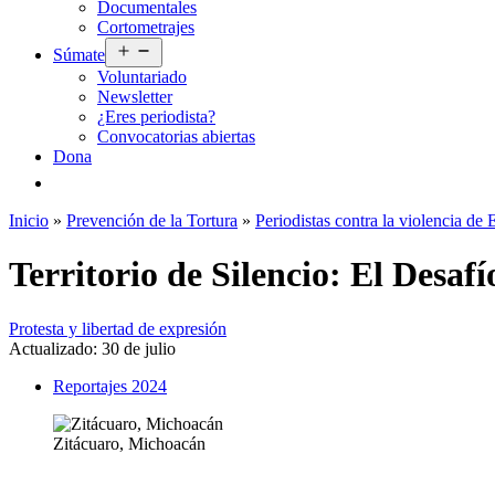
Documentales
menú
Cortometrajes
Abrir
Súmate
el
Voluntariado
menú
Newsletter
¿Eres periodista?
Convocatorias abiertas
Dona
Inicio
»
Prevención de la Tortura
»
Periodistas contra la violencia de 
Territorio de Silencio: El Desaf
Protesta y libertad de expresión
Actualizado:
30 de julio
Reportajes 2024
Zitácuaro, Michoacán