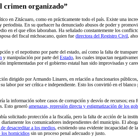
el crimen organizado”
tico en Zitácuaro, como en prácticamente todo el país. Existe una incre
gado y periodista. En su quehacer ha denunciado abusos de poder y prom
io en el que ellos laboraban. Ha señalado constantemente los conflictos
esposa del fiscal michoacano, quien fue
directora del Registro Civil
, aho
upción y el nepotismo por parte del estado, así como la falta de transpa
n
y manipulación por parte del
Estado
, los cuales impactan negativament
ción implementadas por el gobierno estatal han sido improvisadas y carec
ión dirigido por Armando Linares, en relación a funcionarios públicos
su labor por ser crítica e independiente. Esto los convirtió en el blanco
ía la información sobre casos de corrupción y desvío de recursos; era 
os. Esto generó
amenazas, represión directa y estigmatización de los go
solicitado protección a la fiscalía, pero la falta de acción de la insti
 diariamente los comunicadores independientes del municipio. El abogad
 de desacreditar a los medios
, existiendo una evidente incapacidad de la
e los homicidios
sin un proceso penal adecuado y justo.