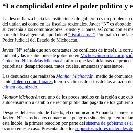
“La complicidad entre el poder político y 
La desconfianza hacia las instituciones de gobierno es un problema crí
del titular, así como en las fiscalías regionales. Javier “N” es abo
su cercanía a los comunicadores Toledo y Linares, así como con el med
parte del fiscal general, apodado el
“fiscal carnal”
. Puntualizó que la 
Poder Judicial del Estado de Michoacán.
Javier “N” señala que son constantes los conflictos de interés, la corr
judicial y las instituciones de gobierno en
Michoacán son la corrupció
Colectivo NiUnoMás Michoacán
afirma que las iniciativas de protec
periodistas: desapariciones, tratos crueles, amenazas y asesinatos.
Las denuncias que realizaba
Monitor Michoacán
, medio de comunicac
tanto
Toledo como Linares
fueron víctimas de estos delitos a razón de 
crimen organizado.
Monitor Michoacán
era uno de los pocos medios en la región que cubr
autocensuraron a cambio de recibir publicidad pagada de los gobiern
Después del asesinato de Toledo, el comunicador Armando Linares había 
Javier “N” estos hechos enmarcan la peligrosa situación que enfrentan
esta índole, la primera reacción por parte del
sistema de gobierno es el
ocurrió en este caso. Presentando a los
supuestos actores materiales d