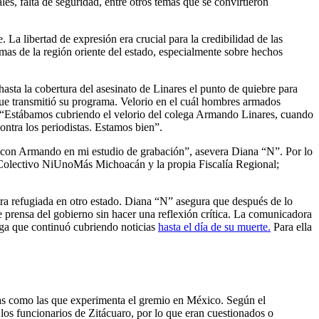
les, falta de seguridad, entre otros temas que se convirtieron
 La libertad de expresión era crucial para la credibilidad de las
mas de la región oriente del estado, especialmente sobre hechos
asta la cobertura del asesinato de Linares el punto de quiebre para
 que transmitió su programa. Velorio en el cuál hombres armados
 “Estábamos cubriendo el velorio del colega Armando Linares, cuando
ntra los periodistas. Estamos bien”.
e con Armando en mi estudio de grabación”, asevera Diana “N”. Por lo
Colectivo NiUnoMás Michoacán y la propia Fiscalía Regional;
ntra refugiada en otro estado. Diana “N” asegura que después de lo
de prensa del gobierno sin hacer una reflexión crítica. La comunicadora
lega que continuó cubriendo noticias
hasta el día de su muerte.
Para ella
mas como las que experimenta el gremio en México. Según el
los funcionarios de Zitácuaro, por lo que eran cuestionados o