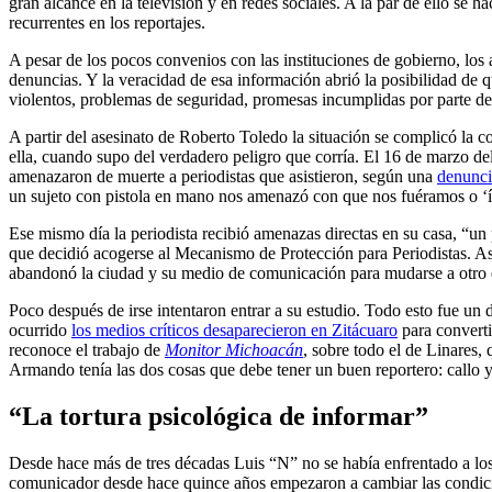
gran alcance en la televisión y en redes sociales. A la par de ello se h
recurrentes en los reportajes.
A pesar de los pocos convenios con las instituciones de gobierno, los a
denuncias. Y la veracidad de esa información abrió la posibilidad de
violentos, problemas de seguridad, promesas incumplidas por parte de 
A partir del asesinato de Roberto Toledo la situación se complicó la c
ella, cuando supo del verdadero peligro que corría. El 16 de marzo de
amenazaron de muerte a periodistas que asistieron, según una
denunci
un sujeto con pistola en mano nos amenazó con que nos fuéramos o ‘íb
Ese mismo día la periodista recibió amenazas directas en su casa, “
que decidió acogerse al Mecanismo de Protección para Periodistas. As
abandonó la ciudad y su medio de comunicación para mudarse a otro
Poco después de irse intentaron entrar a su estudio. Todo esto fue un
ocurrido
los medios críticos desaparecieron en Zitácuaro
para converti
reconoce el trabajo de
Monitor Michoacán
, sobre todo el de Linares,
Armando tenía las dos cosas que debe tener un buen reportero: callo y
“La tortura psicológica de informar”
Desde hace más de tres décadas Luis “N” no se había enfrentado a lo
comunicador desde hace quince años empezaron a cambiar las condicion