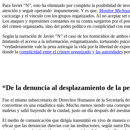
Para Javier “N”, esto ha eliminado por completo la posibilidad de inves
atención y seguir operando impunemente. Y es que,
Monitor Michoa
cacicazgo y el vínculo con los grupos organizados. Al no aceptar ser m
Los ataques y represiones constantes en su contra surgieron por el p
del crimen organizado, sino del poder político en complicidad con est
Según la narración de Javier “N” el caso de los homicidios de ambos c
limitando el acceso a la información, estigmatizando, torturando psic
“verdaderamente vale la pena arriesgar la vida por la libertad de exp
donde la
complicidad entre el crimen organizado y las autoridades
pon
“De la denuncia al desplazamiento de la pe
Fue el mismo subsecretario de Derechos Humanos de la Secretaría del
convertirse en una estadística más. Mucho menos siendo una correspon
maletas y salió huyendo de la ciudad, justo un día después del asesi
El medio de comunicación que dirigía transmitió en vivo de manera co
eficaz que las denuncias directas con las instituciones, según narra