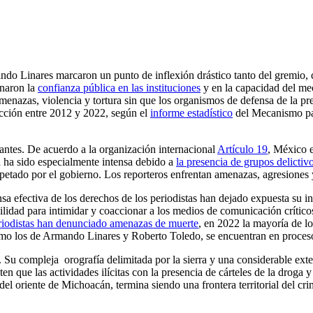
ndo Linares marcaron un punto de inflexión drástico tanto del gremio, c
inaron la
confianza pública en las instituciones
y en la capacidad del mec
amenazas, violencia y tortura sin que los organismos de defensa de la 
ección entre 2012 y 2022, según el
informe estadístico
del Mecanismo pa
antes. De acuerdo a la organización internacional
Artículo 19
, México e
 ha sido especialmente intensa debido a
la presencia de grupos delictiv
spetado por el gobierno. Los reporteros enfrentan amenazas, agresiones y
a efectiva de los derechos de los periodistas han dejado expuesta su int
lidad para intimidar y coaccionar a los medios de comunicación críticos
riodistas han denunciado amenazas de muerte
, en 2022 la mayoría de l
 como los de Armando Linares y Roberto Toledo, se encuentran en proce
Su compleja orografía delimitada por la sierra y una considerable exten
 que las actividades ilícitas con la presencia de cárteles de la droga 
 del oriente de Michoacán, termina siendo una frontera territorial del c