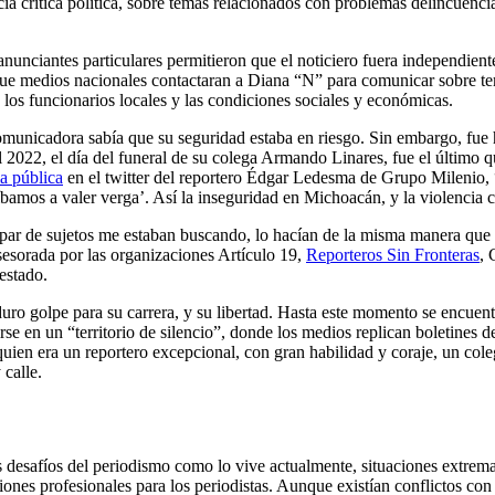
acía crítica política, sobre temas relacionados con problemas delincuencia
nunciantes particulares permitieron que el noticiero fuera independiente.
 que medios nacionales contactaran a Diana “N” para comunicar sobre te
los funcionarios locales y las condiciones sociales y económicas.
omunicadora sabía que su seguridad estaba en riesgo. Sin embargo, fue h
l 2022, el día del funeral de su colega Armando Linares, fue el último
a pública
en el twitter del reportero Édgar Ledesma de Grupo Milenio,
amos a valer verga’. Así la inseguridad en Michoacán, y la violencia co
un par de sujetos me estaban buscando, lo hacían de la misma manera qu
esorada por las organizaciones Artículo 19,
Reporteros Sin Fronteras
, 
 estado.
 duro golpe para su carrera, y su libertad. Hasta este momento se encue
rse en un “territorio de silencio”, donde los medios replican boletines 
 quien era un reportero excepcional, con gran habilidad y coraje, un co
 calle.
s desafíos del periodismo como lo vive actualmente, situaciones extre
es profesionales para los periodistas. Aunque existían conflictos con 