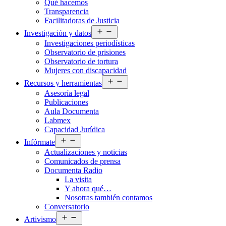
Qué hacemos
menú
Transparencia
Facilitadoras de Justicia
Abrir
Investigación y datos
el
Investigaciones periodísticas
menú
Observatorio de prisiones
Observatorio de tortura
Mujeres con discapacidad
Abrir
Recursos y herramientas
el
Asesoría legal
menú
Publicaciones
Aula Documenta
Labmex
Capacidad Jurídica
Abrir
Infórmate
el
Actualizaciones y noticias
menú
Comunicados de prensa
Documenta Radio
La visita
Y ahora qué…
Nosotras también contamos
Conversatorio
Abrir
Artivismo
el