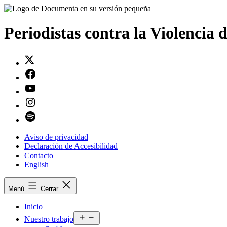
Saltar
al
contenido
Periodistas contra la Violencia 
Twitter
Facebook
Youtube
Instagram
Spotify
Aviso de privacidad
Declaración de Accesibilidad
Contacto
English
Menú
Cerrar
Inicio
Abrir
Nuestro trabajo
el