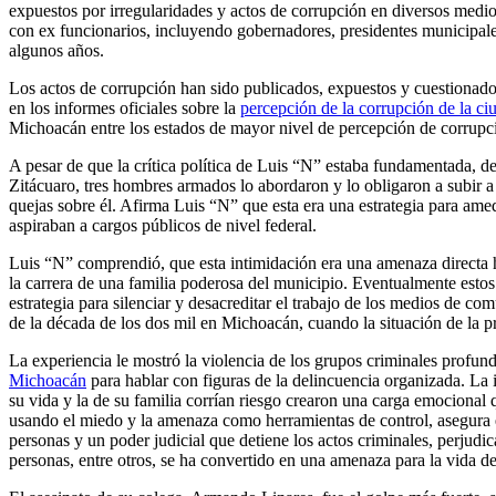
expuestos por irregularidades y actos de corrupción en diversos medios
con ex funcionarios, incluyendo gobernadores, presidentes municipales
algunos años.
Los actos de corrupción han sido publicados, expuestos y cuestionados
en los informes oficiales sobre la
percepción de la corrupción de la c
Michoacán entre los estados de mayor nivel de percepción de corrup
A pesar de que la crítica política de Luis “N” estaba fundamentada, 
Zitácuaro, tres hombres armados lo abordaron y lo obligaron a subir a
quejas sobre él. Afirma Luis “N” que esta era una estrategia para amed
aspiraban a cargos públicos de nivel federal.
Luis “N” comprendió, que esta intimidación era una amenaza directa ha
la carrera de una familia poderosa del municipio. Eventualmente estos 
estrategia para silenciar y desacreditar el trabajo de los medios de 
de la década de los dos mil en Michoacán, cuando la situación de la 
La experiencia le mostró la violencia de los grupos criminales profun
Michoacán
para hablar con figuras de la delincuencia organizada. La 
su vida y la de su familia corrían riesgo crearon una carga emocional
usando el miedo y la amenaza como herramientas de control, asegura 
personas y un poder judicial que detiene los actos criminales, perjudic
personas, entre otros, se ha convertido en una amenaza para la vida d