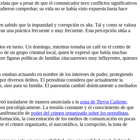
Relata que a pesar de que el comunicador tuvo conflictos significativos
pudieron comprobar; su vida no se había visto expuesta hasta hace
en sabido que la impunidad y corrupción es alta. Tal y como se valora
ran una práctica frecuente o muy frecuente. Esta percepción sitúa a
rios en turno. Un domingo, mientras tomaba un café en el centro de
ndo de un grupo criminal local, quien le expresó que había muchas
re figuras políticas de familias zitacuarenses muy influyentes, quienes
es estaban actuando en nombre de los intereses de poder, protegiendo
or diversos delitos. El periodista considera que actualmente la
los, sino para su familia. El panorama cambió drásticamente a mediados
denó trasladarse de manera anunciada a la
zona de
Tierra Caliente
,
aron psicológicamente. La tensión constante y el conocimiento de que
manifestación de
poder del crimen organizado sobre los periodistas
,
nformación, la concentración de los medios de comunicación en pocas
e el crimen organizado, el narcotráfico, la corrupción, la trata de