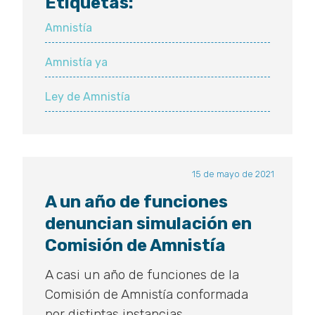
Etiquetas:
Amnistía
no
Amnistía
representa
Amnistía ya
acceso
a
Ley de Amnistía
la
justicia
para
más
15 de mayo de 2021
vulnerables
A un año de funciones
denuncian simulación en
Comisión de Amnistía
A casi un año de funciones de la
Comisión de Amnistía conformada
por distintas instancias