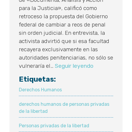
para la Justicia», calificó como
retroceso la propuesta del Gobierno
federal de cambiar a reos de penal
sin orden judicial. En entrevista, la
activista advirtió que si esa facultad
recayera exclusivamente en las
autoridades penitenciarias, no sólo se
Ven
vulneraría el…
Seguir leyendo
retroceso
Etiquetas:
en
traslado
Derechos Humanos
de
derechos humanos de personas privadas
reos
de la libertad
sin
orden
Personas privadas de la libertad