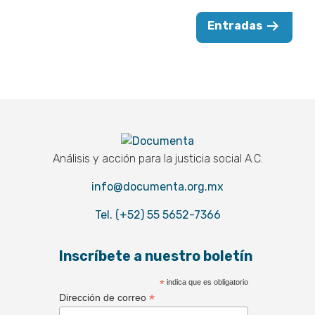
Paginación
Entradas
de
entradas
Documenta
Análisis y acción para la justicia social A.C.
info@documenta.org.mx
Tel. (+52) 55 5652-7366
Inscríbete a nuestro boletín
*
indica que es obligatorio
*
Dirección de correo