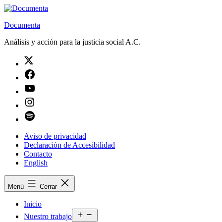
Saltar
al
Documenta
contenido
Análisis y acción para la justicia social A.C.
Twitter
Facebook
Youtube
Instagram
Spotify
Aviso de privacidad
Declaración de Accesibilidad
Contacto
English
Menú
Cerrar
Inicio
Abrir
Nuestro trabajo
el