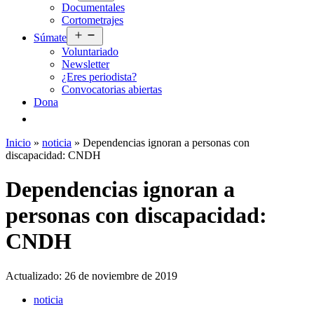
Documentales
menú
Cortometrajes
Abrir
Súmate
el
Voluntariado
menú
Newsletter
¿Eres periodista?
Convocatorias abiertas
Dona
Inicio
»
noticia
»
Dependencias ignoran a personas con
discapacidad: CNDH
Dependencias ignoran a
personas con discapacidad:
CNDH
Actualizado:
26 de noviembre de 2019
noticia