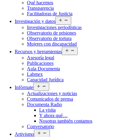
Qué hacemos
menú
Transparencia
Facilitadoras de Justicia
Abrir
Investigación y datos
el
Investigaciones periodísticas
menú
Observatorio de prisiones
Observatorio de tortura
Mujeres con discapacidad
Abrir
Recursos y herramientas
el
Asesoría legal
menú
Publicaciones
Aula Documenta
Labmex
Capacidad Jurídica
Abrir
Infórmate
el
Actualizaciones y noticias
menú
Comunicados de prensa
Documenta Radio
La visita
Y ahora qué…
Nosotras también contamos
Conversatorio
Abrir
Artivismo
el