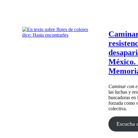
Caminar 
resistenc
desapari
México. 
Memori
Caminar con e
las luchas y re
buscadoras en M
forzada como v
colectiva.
Escucha e