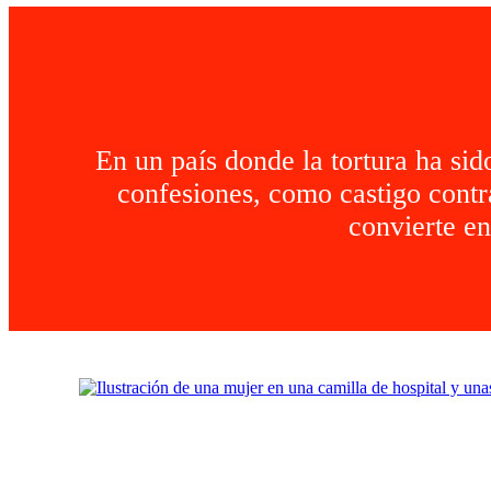
En un país donde la tortura ha si
confesiones, como castigo contra
convierte en