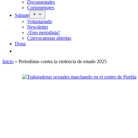
Documentales
menú
Cortometrajes
Abrir
Súmate
el
Voluntariado
menú
Newsletter
¿Eres periodista?
Convocatorias abiertas
Dona
Inicio
»
Periodistas contra la violencia de estado 2025