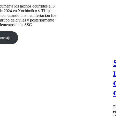
cumenta los hechos ocurridos el 5
de 2024 en Xochimilco y Tlalpan,
co, cuando una manifestación fue
grupo de civiles y posteriormente
elementos de la SSC.
portaje
E
e