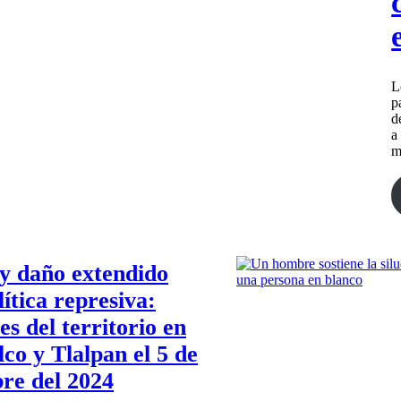
L
p
d
a
m
y daño extendido
ítica represiva:
es del territorio en
co y Tlalpan el 5 de
re del 2024