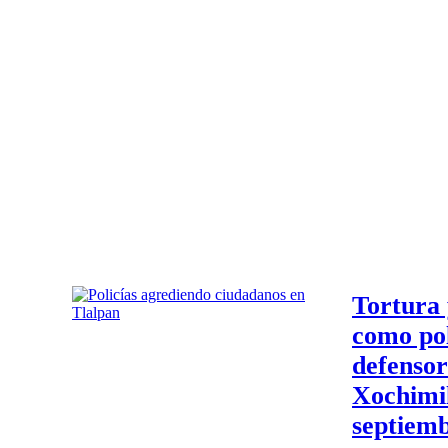
Tortura 
como pol
defensor
Xochimil
septiemb