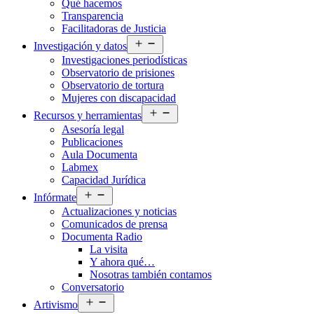
Qué hacemos
menú
Transparencia
Facilitadoras de Justicia
Abrir
Investigación y datos
el
Investigaciones periodísticas
menú
Observatorio de prisiones
Observatorio de tortura
Mujeres con discapacidad
Abrir
Recursos y herramientas
el
Asesoría legal
menú
Publicaciones
Aula Documenta
Labmex
Capacidad Jurídica
Abrir
Infórmate
el
Actualizaciones y noticias
menú
Comunicados de prensa
Documenta Radio
La visita
Y ahora qué…
Nosotras también contamos
Conversatorio
Abrir
Artivismo
el