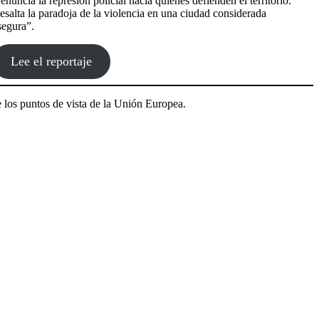
enuncia la represión policial hacia quienes defienden el territorio.
esalta la paradoja de la violencia en una ciudad considerada
segura”.
Lee el reportaje
 los puntos de vista de la Unión Europea.