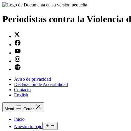
Saltar
al
contenido
Periodistas contra la Violencia 
Twitter
Facebook
Youtube
Instagram
Spotify
Aviso de privacidad
Declaración de Accesibilidad
Contacto
English
Menú
Cerrar
Inicio
Abrir
Nuestro trabajo
el