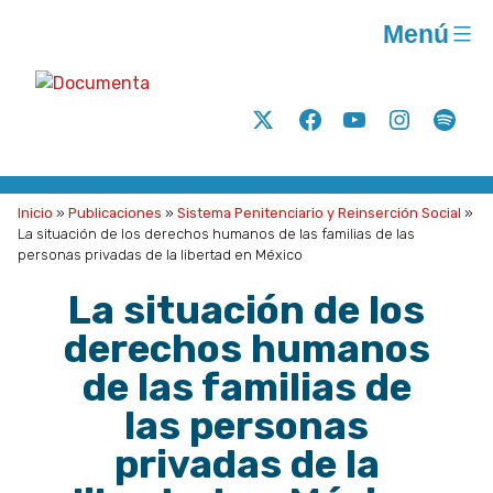
Saltar
Menú
al
contenido
Documenta
Análisis
Twitter
Facebook
Youtube
Instagram
Spoti
y
acción
para
Inicio
»
Publicaciones
»
Sistema Penitenciario y Reinserción Social
»
la
La situación de los derechos humanos de las familias de las
personas privadas de la libertad en México
justicia
social
La situación de los
A.C.
derechos humanos
de las familias de
las personas
privadas de la