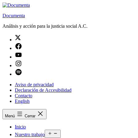
Saltar
al
Documenta
contenido
Análisis y acción para la justicia social A.C.
Twitter
Facebook
Youtube
Instagram
Spotify
Aviso de privacidad
Declaración de Accesibilidad
Contacto
English
Menú
Cerrar
Inicio
Abrir
Nuestro trabajo
el