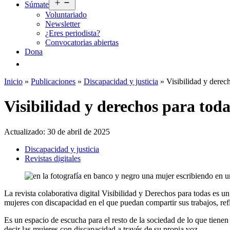
Abrir
Súmate
el
Voluntariado
menú
Newsletter
¿Eres periodista?
Convocatorias abiertas
Dona
Inicio
»
Publicaciones
»
Discapacidad y justicia
»
Visibilidad y derec
Visibilidad y derechos para toda
Actualizado:
30 de abril de 2025
Discapacidad y justicia
Revistas digitales
La revista colaborativa digital Visibilidad y Derechos para todas es 
mujeres con discapacidad en el que puedan compartir sus trabajos, refl
Es un espacio de escucha para el resto de la sociedad de lo que tienen
decir las mujeres con discapacidad a través de su propia voz.