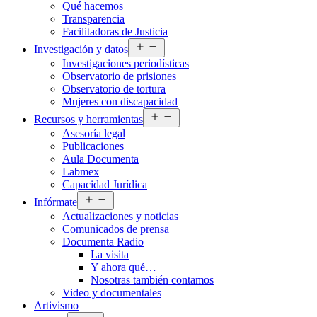
Qué hacemos
menú
Transparencia
Facilitadoras de Justicia
Abrir
Investigación y datos
el
Investigaciones periodísticas
menú
Observatorio de prisiones
Observatorio de tortura
Mujeres con discapacidad
Abrir
Recursos y herramientas
el
Asesoría legal
menú
Publicaciones
Aula Documenta
Labmex
Capacidad Jurídica
Abrir
Infórmate
el
Actualizaciones y noticias
menú
Comunicados de prensa
Documenta Radio
La visita
Y ahora qué…
Nosotras también contamos
Video y documentales
Artivismo