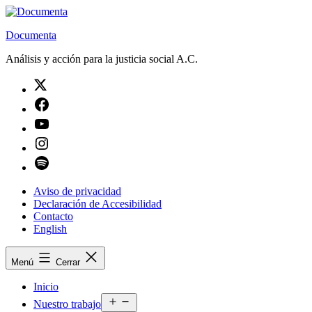
Saltar
al
Documenta
contenido
Análisis y acción para la justicia social A.C.
Twitter
Facebook
Youtube
Instagram
Spotify
Aviso de privacidad
Declaración de Accesibilidad
Contacto
English
Menú
Cerrar
Inicio
Abrir
Nuestro trabajo
el