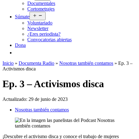
Documentales
menú
Cortometrajes
Abrir
Súmate
el
Voluntariado
menú
Newsletter
¿Eres periodista?
Convocatorias abiertas
Dona
Inicio
»
Documenta Radio
»
Nosotras también contamos
»
Ep. 3 –
Activismos disca
Ep. 3 – Activismos disca
Actualizado:
29 de junio de 2023
Nosotras también contamos
¡Descubre el activismo disca y conoce el trabajo de mujeres