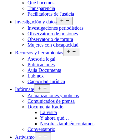
Qué hacemos
menú
Transparencia
Facilitadoras de Justicia
Abrir
Investigación y datos
el
Investigaciones periodísticas
menú
Observatorio de prisiones
Observatorio de tortura
Mujeres con discapacidad
Abrir
Recursos y herramientas
el
Asesoría legal
menú
Publicaciones
Aula Documenta
Labmex
Capacidad Jurídica
Abrir
Infórmate
el
Actualizaciones y noticias
menú
Comunicados de prensa
Documenta Radio
La visita
Y ahora qué…
Nosotras también contamos
Conversatorio
Abrir
Artivismo
el