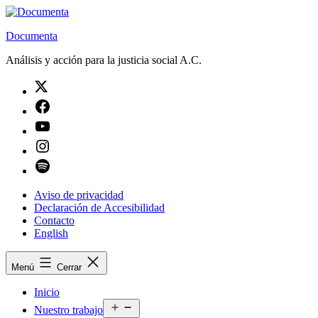
Saltar
al
Documenta
contenido
Análisis y acción para la justicia social A.C.
Twitter
Facebook
Youtube
Instagram
Spotify
Aviso de privacidad
Declaración de Accesibilidad
Contacto
English
Menú
Cerrar
Inicio
Abrir
Nuestro trabajo
el