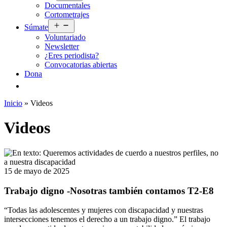
Documentales
menú
Cortometrajes
Abrir
Súmate
el
Voluntariado
menú
Newsletter
¿Eres periodista?
Convocatorias abiertas
Dona
Inicio
»
Videos
Videos
15 de mayo de 2025
Trabajo digno -Nosotras también contamos T2-E8
“Todas las adolescentes y mujeres con discapacidad y nuestras
intersecciones tenemos el derecho a un trabajo digno.” El trabajo