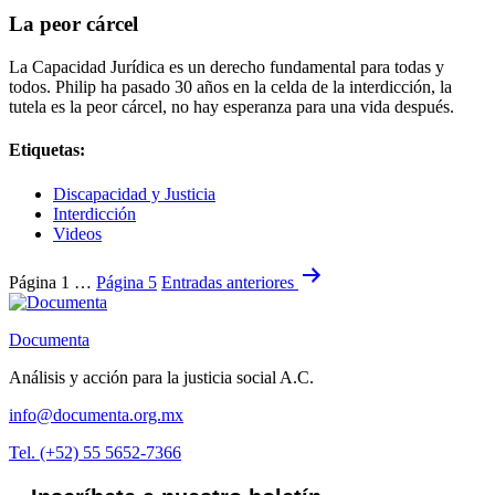
La peor cárcel
La Capacidad Jurídica es un derecho fundamental para todas y
todos. Philip ha pasado 30 años en la celda de la interdicción, la
tutela es la peor cárcel, no hay esperanza para una vida después.
Etiquetas:
Discapacidad y Justicia
Interdicción
Videos
Paginación
Página 1
…
Página 5
Entradas
anteriores
de
entradas
Documenta
Análisis y acción para la justicia social A.C.
info@documenta.org.mx
Tel. (+52) 55 5652-7366