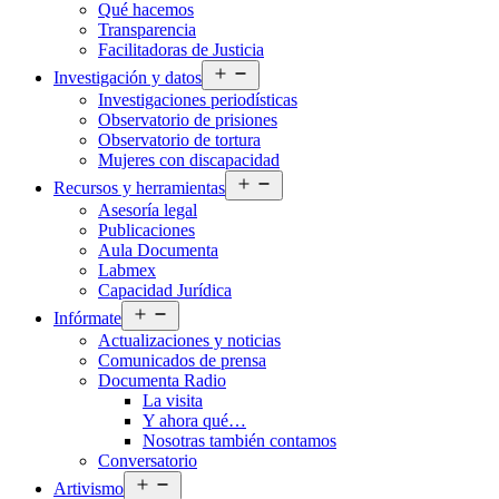
Qué hacemos
menú
Transparencia
Facilitadoras de Justicia
Abrir
Investigación y datos
el
Investigaciones periodísticas
menú
Observatorio de prisiones
Observatorio de tortura
Mujeres con discapacidad
Abrir
Recursos y herramientas
el
Asesoría legal
menú
Publicaciones
Aula Documenta
Labmex
Capacidad Jurídica
Abrir
Infórmate
el
Actualizaciones y noticias
menú
Comunicados de prensa
Documenta Radio
La visita
Y ahora qué…
Nosotras también contamos
Conversatorio
Abrir
Artivismo
el