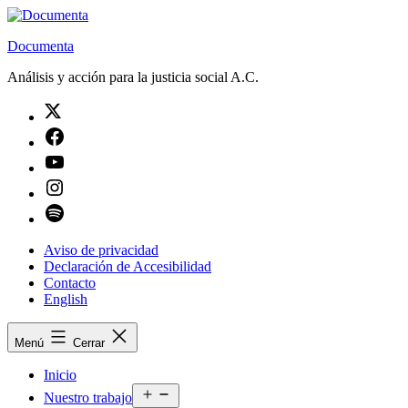
Saltar
al
Documenta
contenido
Análisis y acción para la justicia social A.C.
Twitter
Facebook
Youtube
Instagram
Spotify
Aviso de privacidad
Declaración de Accesibilidad
Contacto
English
Menú
Cerrar
Inicio
Abrir
Nuestro trabajo
el