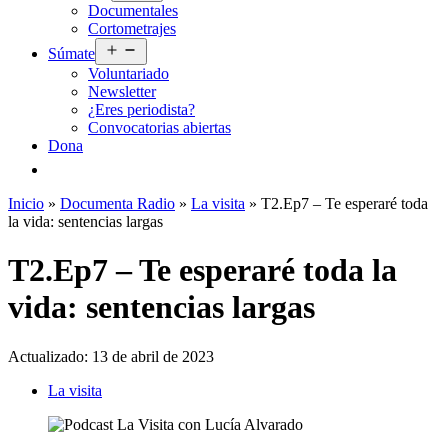
Documentales
menú
Cortometrajes
Abrir
Súmate
el
Voluntariado
menú
Newsletter
¿Eres periodista?
Convocatorias abiertas
Dona
Inicio
»
Documenta Radio
»
La visita
»
T2.Ep7 – Te esperaré toda
la vida: sentencias largas
T2.Ep7 – Te esperaré toda la
vida: sentencias largas
Actualizado:
13 de abril de 2023
La visita