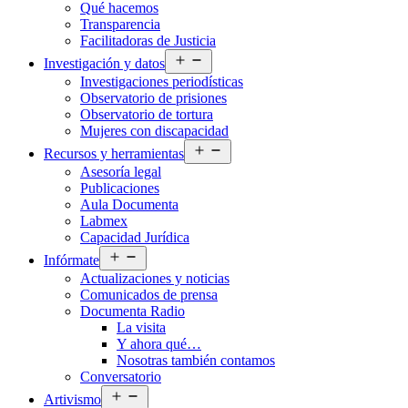
Qué hacemos
menú
Transparencia
Facilitadoras de Justicia
Abrir
Investigación y datos
el
Investigaciones periodísticas
menú
Observatorio de prisiones
Observatorio de tortura
Mujeres con discapacidad
Abrir
Recursos y herramientas
el
Asesoría legal
menú
Publicaciones
Aula Documenta
Labmex
Capacidad Jurídica
Abrir
Infórmate
el
Actualizaciones y noticias
menú
Comunicados de prensa
Documenta Radio
La visita
Y ahora qué…
Nosotras también contamos
Conversatorio
Abrir
Artivismo
el