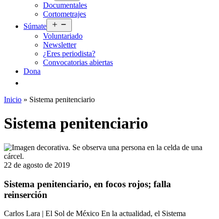
Documentales
menú
Cortometrajes
Abrir
Súmate
el
Voluntariado
menú
Newsletter
¿Eres periodista?
Convocatorias abiertas
Dona
Inicio
»
Sistema penitenciario
Sistema penitenciario
22 de agosto de 2019
Sistema penitenciario, en focos rojos; falla
reinserción
Carlos Lara | El Sol de México En la actualidad, el Sistema