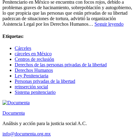
Penitenciario en México se encuentra con focos rojos, debido a
problemas graves de hacinamiento, sobrepoblación y autogobierno,
lo que propicia que las personas que están privadas de su libertad
padezcan de situaciones de tortura, advirtió la organización
Sistem
Asistencia Legal por los Derechos Humanos…
Seguir leyendo
peniten
en
Etiquetas:
focos
rojos;
Cárceles
falla
cárceles en México
reinser
Centros de reclusión
Derechos de las personas privadas de la libertad
Derechos Humanos
Ley Penitenciaria
Personas privadas de la libertad
reinserción social
Sistema penitenciario
Documenta
Análisis y acción para la justicia social A.C.
info@documenta.org.mx