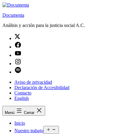
Saltar
al
Documenta
contenido
Análisis y acción para la justicia social A.C.
Twitter
Facebook
Youtube
Instagram
Spotify
Aviso de privacidad
Declaración de Accesibilidad
Contacto
English
Menú
Cerrar
Inicio
Abrir
Nuestro trabajo
el