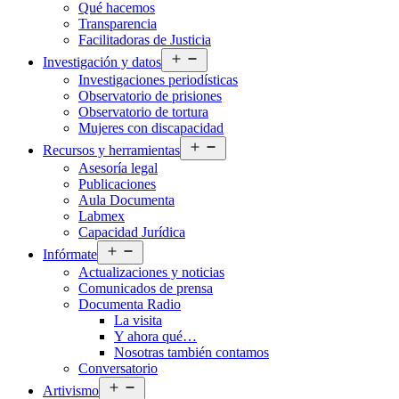
Qué hacemos
menú
Transparencia
Facilitadoras de Justicia
Abrir
Investigación y datos
el
Investigaciones periodísticas
menú
Observatorio de prisiones
Observatorio de tortura
Mujeres con discapacidad
Abrir
Recursos y herramientas
el
Asesoría legal
menú
Publicaciones
Aula Documenta
Labmex
Capacidad Jurídica
Abrir
Infórmate
el
Actualizaciones y noticias
menú
Comunicados de prensa
Documenta Radio
La visita
Y ahora qué…
Nosotras también contamos
Conversatorio
Abrir
Artivismo
el