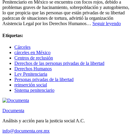
Penitenciario en México se encuentra con focos rojos, debido a
problemas graves de hacinamiento, sobrepoblación y autogobierno,
lo que propicia que las personas que están privadas de su libertad
padezcan de situaciones de tortura, advirtió la organización
Sistem
Asistencia Legal por los Derechos Humanos…
Seguir leyendo
peniten
en
Etiquetas:
focos
rojos;
Cárceles
falla
cárceles en México
reinser
Centros de reclusión
Derechos de las personas privadas de la libertad
Derechos Humanos
Ley Penitenciaria
Personas privadas de la libertad
reinserción social
Sistema penitenciario
Documenta
Análisis y acción para la justicia social A.C.
info@documenta.org.mx