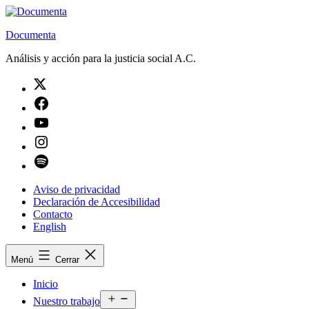
Saltar
al
Documenta
contenido
Análisis y acción para la justicia social A.C.
Twitter
Facebook
Youtube
Instagram
Spotify
Aviso de privacidad
Declaración de Accesibilidad
Contacto
English
Menú
Cerrar
Inicio
Abrir
Nuestro trabajo
el