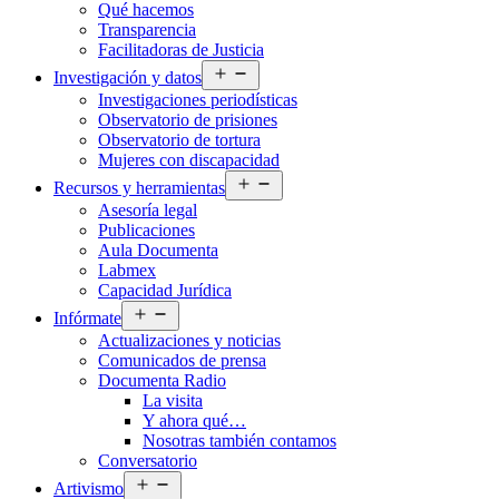
Qué hacemos
menú
Transparencia
Facilitadoras de Justicia
Abrir
Investigación y datos
el
Investigaciones periodísticas
menú
Observatorio de prisiones
Observatorio de tortura
Mujeres con discapacidad
Abrir
Recursos y herramientas
el
Asesoría legal
menú
Publicaciones
Aula Documenta
Labmex
Capacidad Jurídica
Abrir
Infórmate
el
Actualizaciones y noticias
menú
Comunicados de prensa
Documenta Radio
La visita
Y ahora qué…
Nosotras también contamos
Conversatorio
Abrir
Artivismo
el