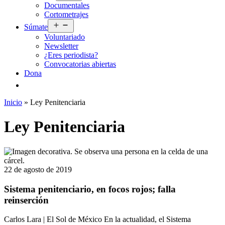
Documentales
menú
Cortometrajes
Abrir
Súmate
el
Voluntariado
menú
Newsletter
¿Eres periodista?
Convocatorias abiertas
Dona
Inicio
»
Ley Penitenciaria
Ley Penitenciaria
22 de agosto de 2019
Sistema penitenciario, en focos rojos; falla
reinserción
Carlos Lara | El Sol de México En la actualidad, el Sistema