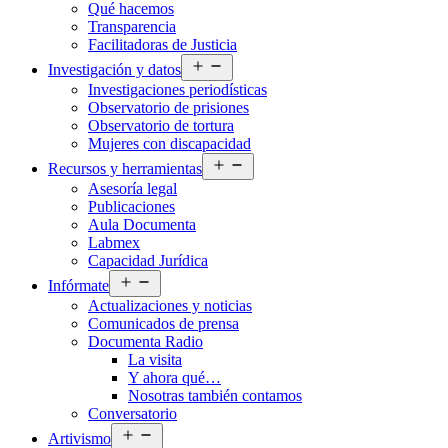
Qué hacemos
menú
Transparencia
Facilitadoras de Justicia
Abrir
Investigación y datos
el
Investigaciones periodísticas
menú
Observatorio de prisiones
Observatorio de tortura
Mujeres con discapacidad
Abrir
Recursos y herramientas
el
Asesoría legal
menú
Publicaciones
Aula Documenta
Labmex
Capacidad Jurídica
Abrir
Infórmate
el
Actualizaciones y noticias
menú
Comunicados de prensa
Documenta Radio
La visita
Y ahora qué…
Nosotras también contamos
Conversatorio
Abrir
Artivismo
el