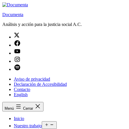
Saltar
al
Documenta
contenido
Análisis y acción para la justicia social A.C.
Twitter
Facebook
Youtube
Instagram
Spotify
Aviso de privacidad
Declaración de Accesibilidad
Contacto
English
Menú
Cerrar
Inicio
Abrir
Nuestro trabajo
el