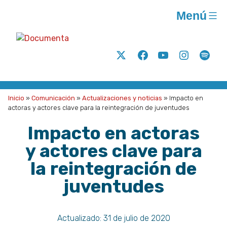
Saltar
Menú
al
contenido
Documenta
Análisis
Twitter
Facebook
Youtube
Instagram
Spoti
y
acción
para
Inicio
»
Comunicación
»
Actualizaciones y noticias
»
Impacto en
la
actoras y actores clave para la reintegración de juventudes
justicia
Impacto en actoras
social
y actores clave para
A.C.
la reintegración de
juventudes
Actualizado:
31 de julio de 2020