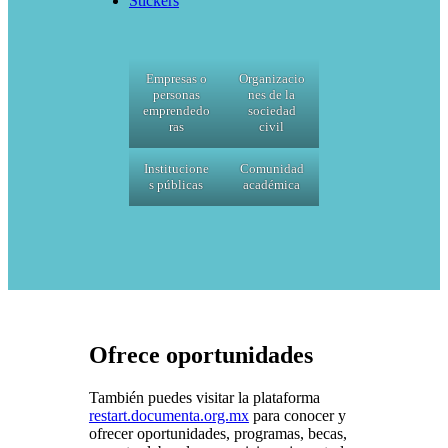
Stickers
Empresas o
Organizacio
personas
nes de la
emprendedo
sociedad
ras
civil
Institucione
Comunidad
s públicas
académica
Ofrece oportunidades
También puedes visitar la plataforma
restart.documenta.org.mx
para conocer y
ofrecer oportunidades, programas, becas,