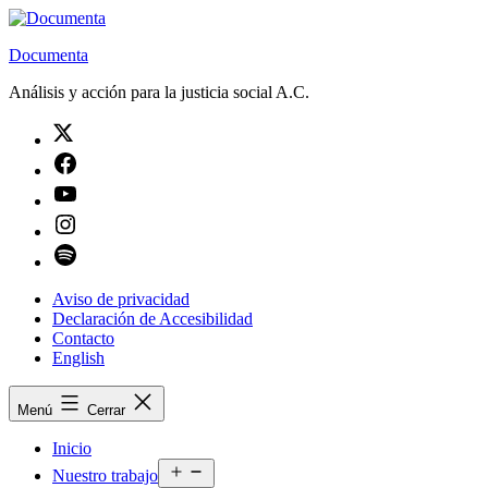
Saltar
al
Documenta
contenido
Análisis y acción para la justicia social A.C.
Twitter
Facebook
Youtube
Instagram
Spotify
Aviso de privacidad
Declaración de Accesibilidad
Contacto
English
Menú
Cerrar
Inicio
Abrir
Nuestro trabajo
el