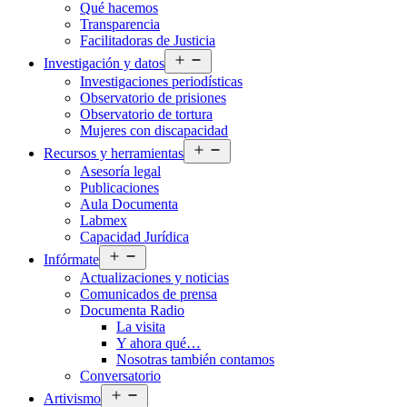
Qué hacemos
menú
Transparencia
Facilitadoras de Justicia
Abrir
Investigación y datos
el
Investigaciones periodísticas
menú
Observatorio de prisiones
Observatorio de tortura
Mujeres con discapacidad
Abrir
Recursos y herramientas
el
Asesoría legal
menú
Publicaciones
Aula Documenta
Labmex
Capacidad Jurídica
Abrir
Infórmate
el
Actualizaciones y noticias
menú
Comunicados de prensa
Documenta Radio
La visita
Y ahora qué…
Nosotras también contamos
Conversatorio
Abrir
Artivismo
el