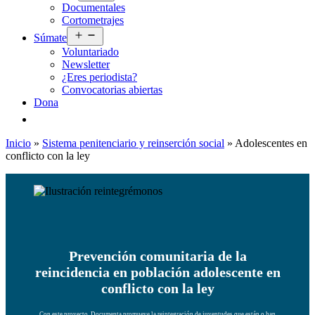
Documentales
menú
Cortometrajes
Abrir
Súmate
el
Voluntariado
menú
Newsletter
¿Eres periodista?
Convocatorias abiertas
Dona
Inicio
»
Sistema penitenciario y reinserción social
»
Adolescentes en
conflicto con la ley
Prevención comunitaria de la
reincidencia en población adolescente en
conflicto con la ley
Con este proyecto, Documenta promueve la reintegración de juventudes que están o han