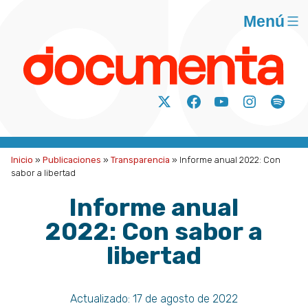
Saltar
Menú
al
contenido
Documenta
Análisis
Twitter
Facebook
Youtube
Instagram
Spoti
y
acción
para
Inicio
»
Publicaciones
»
Transparencia
»
Informe anual 2022: Con
la
sabor a libertad
justicia
Informe anual
social
2022: Con sabor a
A.C.
libertad
Actualizado:
17 de agosto de 2022