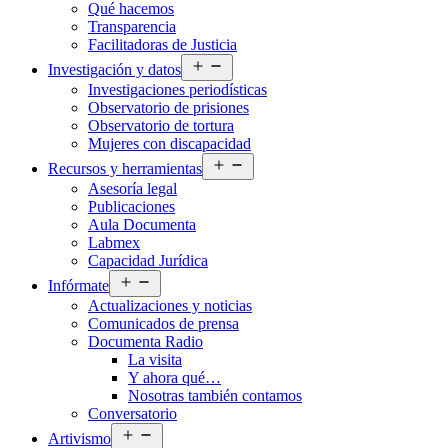
Qué hacemos
menú
Transparencia
Facilitadoras de Justicia
Abrir
Investigación y datos
el
Investigaciones periodísticas
menú
Observatorio de prisiones
Observatorio de tortura
Mujeres con discapacidad
Abrir
Recursos y herramientas
el
Asesoría legal
menú
Publicaciones
Aula Documenta
Labmex
Capacidad Jurídica
Abrir
Infórmate
el
Actualizaciones y noticias
menú
Comunicados de prensa
Documenta Radio
La visita
Y ahora qué…
Nosotras también contamos
Conversatorio
Abrir
Artivismo
el