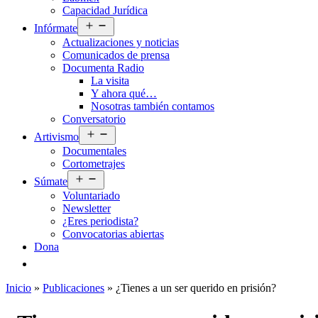
Capacidad Jurídica
Abrir
Infórmate
el
Actualizaciones y noticias
menú
Comunicados de prensa
Documenta Radio
La visita
Y ahora qué…
Nosotras también contamos
Conversatorio
Abrir
Artivismo
el
Documentales
menú
Cortometrajes
Abrir
Súmate
el
Voluntariado
menú
Newsletter
¿Eres periodista?
Convocatorias abiertas
Dona
Inicio
»
Publicaciones
»
¿Tienes a un ser querido en prisión?