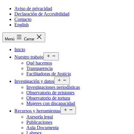
Aviso de privacidad
Declaración de Accesibilidad
Contacto
English
Menú
Cerrar
Inicio
Abrir
Nuestro trabajo
el
Qué hacemos
menú
Transparencia
Facilitadoras de Justicia
Abrir
Investigación y datos
el
Investigaciones periodísticas
menú
Observatorio de prisiones
Observatorio de tortura
Mujeres con discapacidad
Abrir
Recursos y herramientas
el
Asesoría legal
menú
Publicaciones
Aula Documenta
Labmex