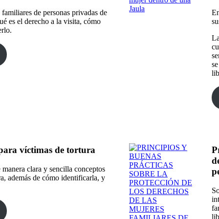
 familiares de personas privadas de
En
ué es el derecho a la visita, cómo
su
rlo.
La
cu
se
se
li
para víctimas de tortura
P
d
 manera clara y sencilla conceptos
p
ra, además de cómo identificarla, y
So
in
fa
li