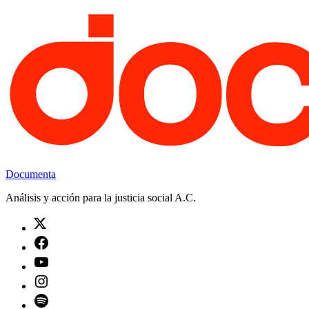
Saltar
al
contenido
Documenta
Análisis y acción para la justicia social A.C.
Twitter
Facebook
Youtube
Instagram
Spotify