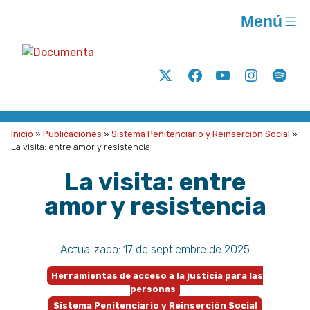
Saltar
Menú
al
contenido
Documenta
Análisis
Twitter
Facebook
Youtube
Instagram
Spoti
y
acción
para
Inicio
»
Publicaciones
»
Sistema Penitenciario y Reinserción Social
»
la
La visita: entre amor y resistencia
justicia
La visita: entre
social
amor y resistencia
A.C.
Actualizado:
17 de septiembre de 2025
Herramientas de acceso a la justicia para las
personas
Sistema Penitenciario y Reinserción Social