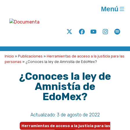
Saltar
Menú
al
contenido
Documenta
Análisis
Twitter
Facebook
Youtube
Instagram
Spoti
y
acción
para
Inicio
»
Publicaciones
»
Herramientas de acceso a la justicia para las
la
personas
»
¿Conoces la ley de Amnistía de EdoMex?
justicia
¿Conoces la ley de
social
Amnistía de
A.C.
EdoMex?
Actualizado:
3 de agosto de 2022
Herramientas de acceso a la justicia para las