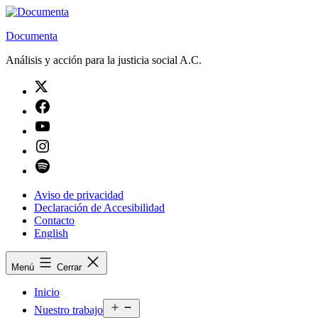
Saltar
al
Documenta
contenido
Análisis y acción para la justicia social A.C.
Twitter
Facebook
Youtube
Instagram
Spotify
Aviso de privacidad
Declaración de Accesibilidad
Contacto
English
Menú
Cerrar
Inicio
Abrir
Nuestro trabajo
el