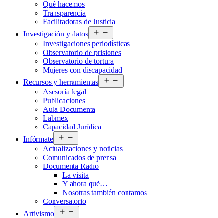
Qué hacemos
menú
Transparencia
Facilitadoras de Justicia
Abrir
Investigación y datos
el
Investigaciones periodísticas
menú
Observatorio de prisiones
Observatorio de tortura
Mujeres con discapacidad
Abrir
Recursos y herramientas
el
Asesoría legal
menú
Publicaciones
Aula Documenta
Labmex
Capacidad Jurídica
Abrir
Infórmate
el
Actualizaciones y noticias
menú
Comunicados de prensa
Documenta Radio
La visita
Y ahora qué…
Nosotras también contamos
Conversatorio
Abrir
Artivismo
el