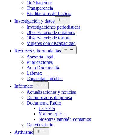
Qué hacemos
menú
Transparencia
Facilitadoras de Justicia
Abrir
Investigación y datos
el
Investigaciones periodísticas
menú
Observatorio de prisiones
Observatorio de tortura
Mujeres con discapacidad
Abrir
Recursos y herramientas
el
Asesoría legal
menú
Publicaciones
Aula Documenta
Labmex
Capacidad Jurídica
Abrir
Infórmate
el
Actualizaciones y noticias
menú
Comunicados de prensa
Documenta Radio
La visita
Y ahora qué…
Nosotras también contamos
Conversatorio
Abrir
Artivismo
el