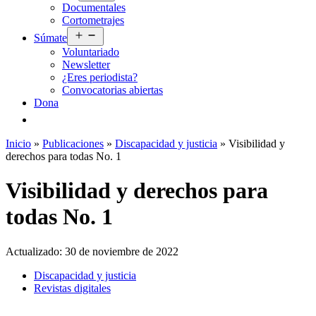
Documentales
menú
Cortometrajes
Abrir
Súmate
el
Voluntariado
menú
Newsletter
¿Eres periodista?
Convocatorias abiertas
Dona
Inicio
»
Publicaciones
»
Discapacidad y justicia
»
Visibilidad y
derechos para todas No. 1
Visibilidad y derechos para
todas No. 1
Actualizado:
30 de noviembre de 2022
Discapacidad y justicia
Revistas digitales