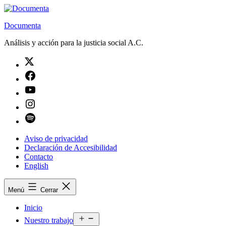
Saltar
al
Documenta
contenido
Análisis y acción para la justicia social A.C.
Twitter
Facebook
Youtube
Instagram
Spotify
Aviso de privacidad
Declaración de Accesibilidad
Contacto
English
Menú
Cerrar
Inicio
Abrir
Nuestro trabajo
el