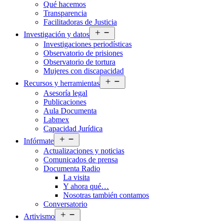
Qué hacemos
menú
Transparencia
Facilitadoras de Justicia
Abrir
Investigación y datos
el
Investigaciones periodísticas
menú
Observatorio de prisiones
Observatorio de tortura
Mujeres con discapacidad
Abrir
Recursos y herramientas
el
Asesoría legal
menú
Publicaciones
Aula Documenta
Labmex
Capacidad Jurídica
Abrir
Infórmate
el
Actualizaciones y noticias
menú
Comunicados de prensa
Documenta Radio
La visita
Y ahora qué…
Nosotras también contamos
Conversatorio
Abrir
Artivismo
el