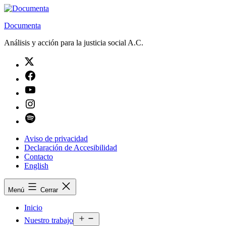
Saltar
al
Documenta
contenido
Análisis y acción para la justicia social A.C.
Twitter
Facebook
Youtube
Instagram
Spotify
Aviso de privacidad
Declaración de Accesibilidad
Contacto
English
Menú
Cerrar
Inicio
Abrir
Nuestro trabajo
el