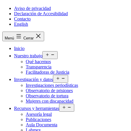
Aviso de privacidad
Declaración de Accesibilidad
Contacto
English
Menú
Cerrar
Inicio
Abrir
Nuestro trabajo
el
Qué hacemos
menú
Transparencia
Facilitadoras de Justicia
Abrir
Investigación y datos
el
Investigaciones periodísticas
menú
Observatorio de prisiones
Observatorio de tortura
Mujeres con discapacidad
Abrir
Recursos y herramientas
el
Asesoría legal
menú
Publicaciones
Aula Documenta
Labmex