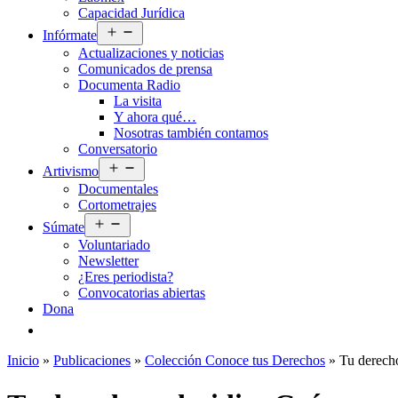
Capacidad Jurídica
Abrir
Infórmate
el
Actualizaciones y noticias
menú
Comunicados de prensa
Documenta Radio
La visita
Y ahora qué…
Nosotras también contamos
Conversatorio
Abrir
Artivismo
el
Documentales
menú
Cortometrajes
Abrir
Súmate
el
Voluntariado
menú
Newsletter
¿Eres periodista?
Convocatorias abiertas
Dona
Inicio
»
Publicaciones
»
Colección Conoce tus Derechos
»
Tu derecho