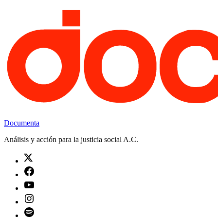
Saltar
al
contenido
Documenta
Análisis y acción para la justicia social A.C.
Twitter
Facebook
Youtube
Instagram
Spotify