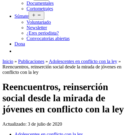
Documentales
menú
Cortometrajes
Abrir
Súmate
el
Voluntariado
menú
Newsletter
¿Eres periodista?
Convocatorias abiertas
Dona
Inicio
»
Publicaciones
»
Adolescentes en conflicto con la ley
»
Reencuentros, reinserción social desde la mirada de jóvenes en
conflicto con la ley
Reencuentros, reinserción
social desde la mirada de
jóvenes en conflicto con la ley
Actualizado:
3 de julio de 2020
Adolescentes en conflicto con la ley