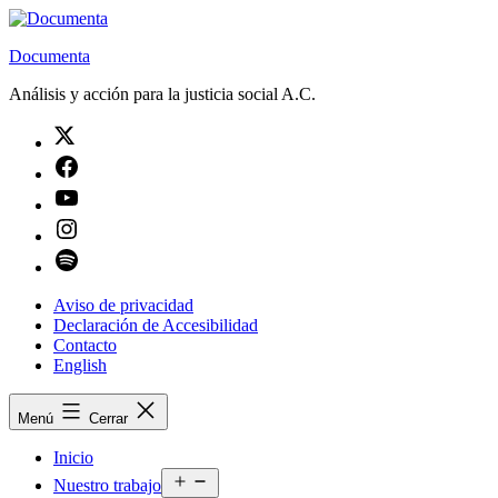
Saltar
al
Documenta
contenido
Análisis y acción para la justicia social A.C.
Twitter
Facebook
Youtube
Instagram
Spotify
Aviso de privacidad
Declaración de Accesibilidad
Contacto
English
Menú
Cerrar
Inicio
Abrir
Nuestro trabajo
el