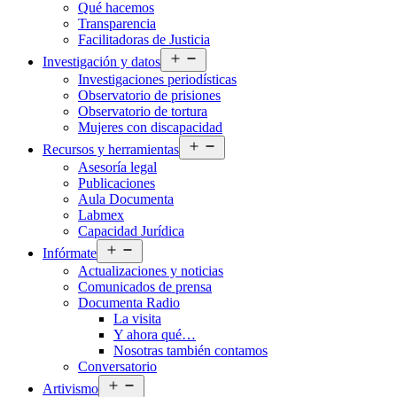
Qué hacemos
menú
Transparencia
Facilitadoras de Justicia
Abrir
Investigación y datos
el
Investigaciones periodísticas
menú
Observatorio de prisiones
Observatorio de tortura
Mujeres con discapacidad
Abrir
Recursos y herramientas
el
Asesoría legal
menú
Publicaciones
Aula Documenta
Labmex
Capacidad Jurídica
Abrir
Infórmate
el
Actualizaciones y noticias
menú
Comunicados de prensa
Documenta Radio
La visita
Y ahora qué…
Nosotras también contamos
Conversatorio
Abrir
Artivismo
el