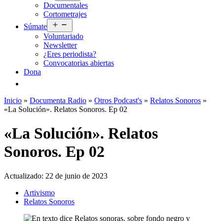
Documentales
menú
Cortometrajes
Abrir
Súmate
el
Voluntariado
menú
Newsletter
¿Eres periodista?
Convocatorias abiertas
Dona
Inicio
»
Documenta Radio
»
Otros Podcast's
»
Relatos Sonoros
»
«La Solución». Relatos Sonoros. Ep 02
«La Solución». Relatos
Sonoros. Ep 02
Actualizado:
22 de junio de 2023
Artivismo
Relatos Sonoros