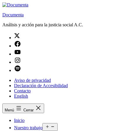
Saltar
al
Documenta
contenido
Análisis y acción para la justicia social A.C.
Twitter
Facebook
Youtube
Instagram
Spotify
Aviso de privacidad
Declaración de Accesibilidad
Contacto
English
Menú
Cerrar
Inicio
Abrir
Nuestro trabajo
el