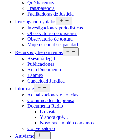
Qué hacemos
menú
Transparencia
Facilitadoras de Justicia
Abrir
Investigación y datos
el
Investigaciones periodísticas
menú
Observatorio de prisiones
Observatorio de tortura
Mujeres con discapacidad
Abrir
Recursos y herramientas
el
Asesoría legal
menú
Publicaciones
Aula Documenta
Labmex
Capacidad Jurídica
Abrir
Infórmate
el
Actualizaciones y noticias
menú
Comunicados de prensa
Documenta Radio
La visita
Y ahora qué…
Nosotras también contamos
Conversatorio
Abrir
Artivismo
el