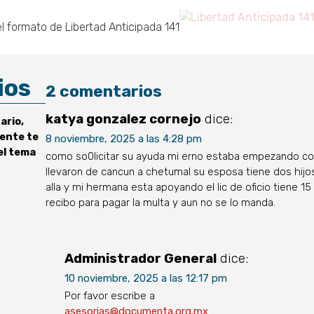
l formato de Libertad Anticipada 141
ios
2 comentarios
katya gonzalez cornejo
dice:
ario,
ente te
8 noviembre, 2025 a las 4:28 pm
el tema
como so0licitar su ayuda mi erno estaba empezando con
llevaron de cancun a chetumal su esposa tiene dos hijo
alla y mi hermana esta apoyando el lic de oficio tiene 1
recibo para pagar la multa y aun no se lo manda.
Administrador General
dice:
10 noviembre, 2025 a las 12:17 pm
Por favor escribe a
asesorias@documenta.org.mx