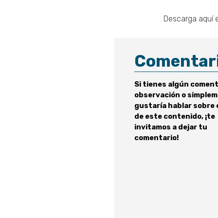
Descarga aquí e
Comentar
Si tienes algún coment
observación o simplem
gustaría hablar sobre 
de este contenido, ¡te
invitamos a dejar tu
comentario!