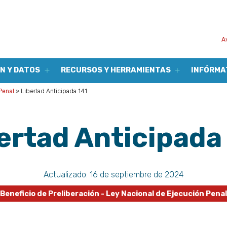
Saltar
al
contenido
A
N Y DATOS
RECURSOS Y HERRAMIENTAS
INFÓRMA
Abrir
Abrir
el
el
menú
menú
Penal
»
Libertad Anticipada 141
ertad Anticipada
Actualizado:
16 de septiembre de 2024
Beneficio de Preliberación - Ley Nacional de Ejecución Penal