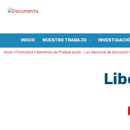
Documenta
Análisis
y
acción
INICIO
NUESTRO TRABAJO
INVESTIGACIÓ
para
Abrir
el
la
menú
Inicio
»
Formatos
»
Beneficio de Preliberación - Ley Nacional de Ejecución 
justicia
social
Lib
A.C.