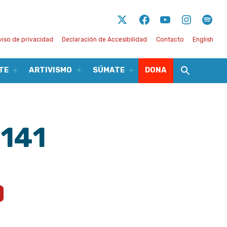
Twitter
Facebook
Youtube
Instagram
Spot
viso de privacidad
Declaración de Accesibilidad
Contacto
English
TE
ARTIVISMO
SÚMATE
DONA
Abrir
Abrir
Abrir
el
el
el
menú
menú
menú
 141