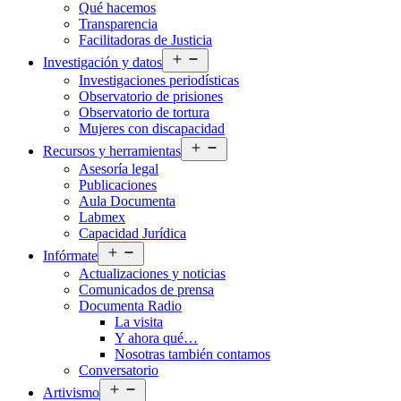
Qué hacemos
menú
Transparencia
Facilitadoras de Justicia
Abrir
Investigación y datos
el
Investigaciones periodísticas
menú
Observatorio de prisiones
Observatorio de tortura
Mujeres con discapacidad
Abrir
Recursos y herramientas
el
Asesoría legal
menú
Publicaciones
Aula Documenta
Labmex
Capacidad Jurídica
Abrir
Infórmate
el
Actualizaciones y noticias
menú
Comunicados de prensa
Documenta Radio
La visita
Y ahora qué…
Nosotras también contamos
Conversatorio
Abrir
Artivismo
el