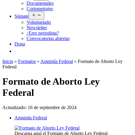
Documentales
menú
Cortometrajes
Abrir
Súmate
el
Voluntariado
menú
Newsletter
¿Eres periodista?
Convocatorias abiertas
Dona
Inicio
»
Formatos
»
Amnistía Federal
»
Formato de Aborto Ley
Federal
Formato de Aborto Ley
Federal
Actualizado:
16 de septiembre de 2024
Amnistía Federal
Descarga aquí el Formato de Aborto Ley Federal