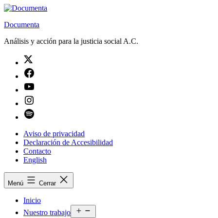
Saltar
al
Documenta
contenido
Análisis y acción para la justicia social A.C.
Twitter
Facebook
Youtube
Instagram
Spotify
Aviso de privacidad
Declaración de Accesibilidad
Contacto
English
Menú
Cerrar
Inicio
Abrir
Nuestro trabajo
el