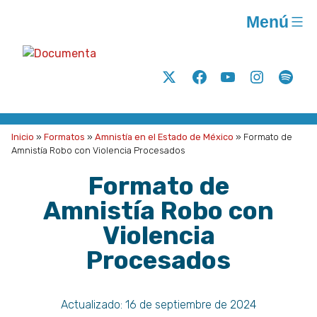
Saltar
Menú
al
contenido
Documenta
Análisis
Twitter
Facebook
Youtube
Instagram
Spoti
y
acción
para
Inicio
»
Formatos
»
Amnistía en el Estado de México
»
Formato de
la
Amnistía Robo con Violencia Procesados
justicia
Formato de
social
Amnistía Robo con
A.C.
Violencia
Procesados
Actualizado:
16 de septiembre de 2024