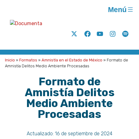
Saltar
Menú
al
contenido
Documenta
Análisis
Twitter
Facebook
Youtube
Instagram
Spoti
y
acción
para
Inicio
»
Formatos
»
Amnistía en el Estado de México
»
Formato de
la
Amnistía Delitos Medio Ambiente Procesadas
justicia
Formato de
social
Amnistía Delitos
A.C.
Medio Ambiente
Procesadas
Actualizado:
16 de septiembre de 2024