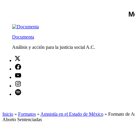
Saltar
al
M
contenido
Documenta
Análisis y acción para la justicia social A.C.
Twitter
Facebook
Youtube
Instagram
Spotify
Inicio
»
Formatos
»
Amnistía en el Estado de México
»
Formato de A
Aborto Sentenciadas