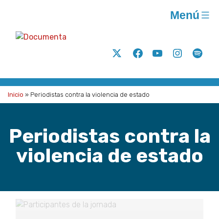
Saltar
Menú
al
contenido
Documenta
Análisis
Twitter
Facebook
Youtube
Instagram
Spoti
y
acción
para
Inicio
»
Periodistas contra la violencia de estado
la
justicia
Periodistas contra la
social
A.C.
violencia de estado