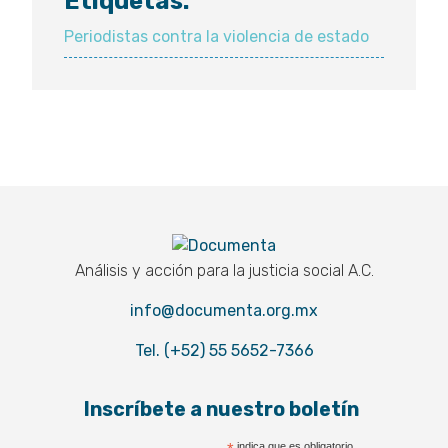
Etiquetas:
Periodistas contra la violencia de estado
Documenta
Análisis y acción para la justicia social A.C.
info@documenta.org.mx
Tel. (+52) 55 5652-7366
Inscríbete a nuestro boletín
indica que es obligatorio