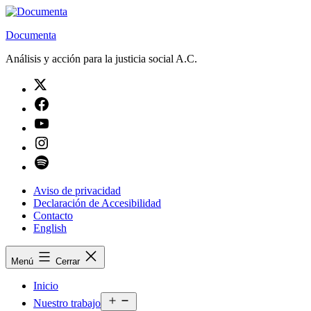
Saltar
al
Documenta
contenido
Análisis y acción para la justicia social A.C.
Twitter
Facebook
Youtube
Instagram
Spotify
Aviso de privacidad
Declaración de Accesibilidad
Contacto
English
Menú
Cerrar
Inicio
Abrir
Nuestro trabajo
el