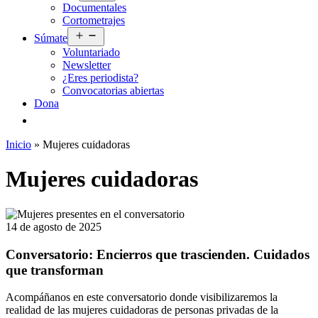
Documentales
menú
Cortometrajes
Abrir
Súmate
el
Voluntariado
menú
Newsletter
¿Eres periodista?
Convocatorias abiertas
Dona
Inicio
»
Mujeres cuidadoras
Mujeres cuidadoras
14 de agosto de 2025
Conversatorio: Encierros que trascienden. Cuidados
que transforman
Acompáñanos en este conversatorio donde visibilizaremos la
realidad de las mujeres cuidadoras de personas privadas de la