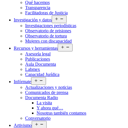
Qué hacemos
menú
Transparencia
Facilitadoras de Justicia
Abrir
Investigación y datos
el
Investigaciones periodísticas
menú
Observatorio de prisiones
Observatorio de tortura
Mujeres con discapacidad
Abrir
Recursos y herramientas
el
Asesoría legal
menú
Publicaciones
Aula Documenta
Labmex
Capacidad Jurídica
Abrir
Infórmate
el
Actualizaciones y noticias
menú
Comunicados de prensa
Documenta Radio
La visita
Y ahora qué…
Nosotras también contamos
Conversatorio
Abrir
Artivismo
el