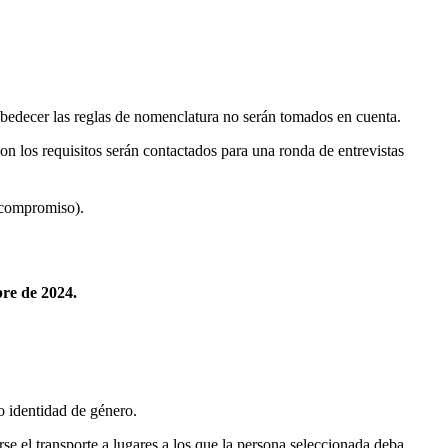
 obedecer las reglas de nomenclatura no serán tomados en cuenta.
on los requisitos serán contactados para una ronda de entrevistas
a compromiso).
bre de 2024.
 o identidad de género.
se el transporte a lugares a los que la persona seleccionada deba