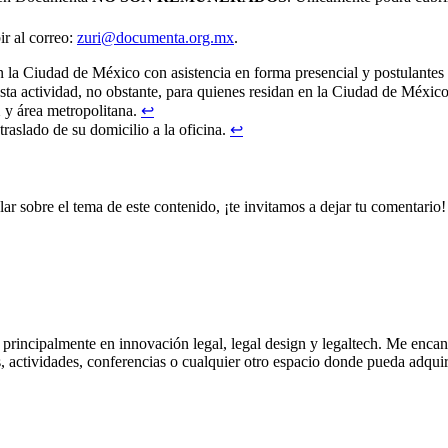
ir al correo:
zuri@documenta.org.mx
.
n la Ciudad de México con asistencia en forma presencial y postulantes
a actividad, no obstante, para quienes residan en la Ciudad de México
y área metropolitana.
↩︎
traslado de su domicilio a la oficina.
↩︎
ar sobre el tema de este contenido, ¡te invitamos a dejar tu comentario!
rincipalmente en innovación legal, legal design y legaltech. Me encant
 actividades, conferencias o cualquier otro espacio donde pueda adquir