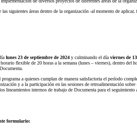
 implementación de diversos proyectos de diferentes áreas de la organi
 las siguientes áreas dentro de la organización -al momento de aplicar,
 día
lunes 23 de septiembre de 2024
y culminando el día
viernes de 13
 horario flexible de 20 horas a la semana (lunes – viernes), dentro del ho
e Documenta.
el programa a quienes cumplan de manera satisfactoria el período compl
nización y a la participación en las sesiones de retroalimentación sobre
os lineamientos internos de trabajo de Documenta para el seguimiento a 
ente formulario: