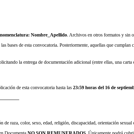
te nomenclatura: Nombre_Apellido
. Archivos en otros formatos y sin
 las bases de esta convocatoria. Posteriormente, aquellas que cumplan c
olicitando la entrega de documentación adicional (entre ellas, una cart
licación de esta convocatoria hasta las
23:59 horas del 16 de septiem
________
n de raza, color, sexo, edad, religión, discapacidad, orientación sexual
al en Documenta
NO SON REMUNERADOS
. Únicamente podrá cubrir