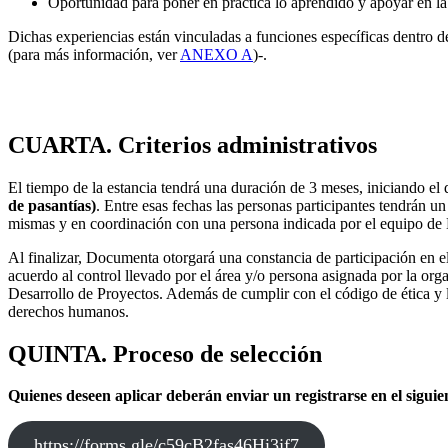
Oportunidad para poner en práctica lo aprendido y apoyar en la
Dichas experiencias están vinculadas a funciones específicas dentro de
(para más información, ver
ANEXO A
)-.
CUARTA. Criterios administrativos
El tiempo de la estancia tendrá una duración de 3 meses, iniciando el
de pasantías)
. Entre esas fechas las personas participantes tendrán un
mismas y en coordinación con una persona indicada por el equipo d
Al finalizar, Documenta otorgará una constancia de participación en 
acuerdo al control llevado por el área y/o persona asignada por la orga
Desarrollo de Proyectos. Además de cumplir con el código de ética y l
derechos humanos.
QUINTA. Proceso de selección
Quienes deseen aplicar deberán enviar un registrarse en el sigui
https://forms.gle/c59cB2fas46Hi3jf7