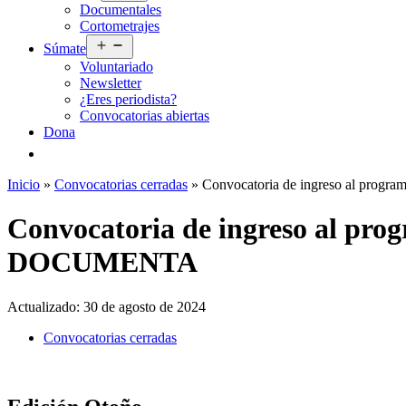
Documentales
menú
Cortometrajes
Abrir
Súmate
el
Voluntariado
menú
Newsletter
¿Eres periodista?
Convocatorias abiertas
Dona
Inicio
»
Convocatorias cerradas
»
Convocatoria de ingreso al pr
Convocatoria de ingreso al p
DOCUMENTA
Actualizado:
30 de agosto de 2024
Convocatorias cerradas