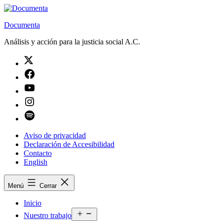
Saltar
al
Documenta
contenido
Análisis y acción para la justicia social A.C.
Twitter
Facebook
Youtube
Instagram
Spotify
Aviso de privacidad
Declaración de Accesibilidad
Contacto
English
Menú
Cerrar
Inicio
Abrir
Nuestro trabajo
el