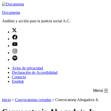
Saltar
al
Documenta
contenido
Análisis y acción para la justicia social A.C.
Twitter
Facebook
Youtube
Instagram
Spotify
Aviso de privacidad
Declaración de Accesibilidad
Contacto
English
Menú
Inicio
»
Convocatorias cerradas
»
Convocatoria Abogado/a Jr.