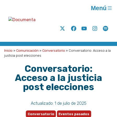
Saltar
Menú
al
contenido
Documenta
Análisis
Twitter
Facebook
Youtube
Instagram
Spoti
y
acción
para
Inicio
»
Comunicación
»
Conversatorio
»
Conversatorio: Acceso a la
la
justicia post elecciones
justicia
Conversatorio:
social
Acceso a la justicia
A.C.
post elecciones
Actualizado:
1 de julio de 2025
Conversatorio
Eventos pasados