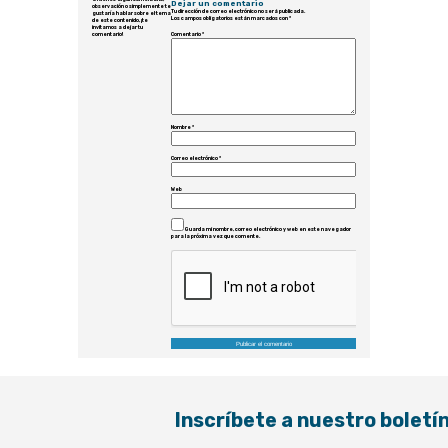
Dejar un comentario
observación o simplemente te
Tu dirección de correo electrónico no será publicada.
gustaría hablar sobre el tema
Los campos obligatorios están marcados con
*
de este contenido, ¡te
invitamos a dejar tu
Comentario
*
comentario!
Nombre
*
Correo electrónico
*
Web
Guarda mi nombre, correo electrónico y web en este navegador
para la próxima vez que comente.
Inscríbete a nuestro boletí