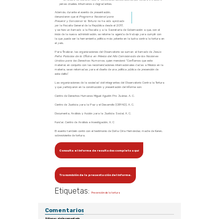
penas crueles, inhumanos o degradantes.
Además, durante el evento de presentación,
denunciaron que el
Programa Nacional para
Prevenir y Sancionar la Tortura
no ha sido aprobado
por la Fiscalía General de la República desde el 2017,
y se hizo un llamado a la Fiscalía y a la Secretaría de Gobernación a que, con el
inicio de la nueva administración, se retome la agenda de trabajo para cumplir con
la que puede ser la herramienta política más potente en la lucha contra la tortura en
el país.
Para finalizar, las organizaciones del Observatorio se suman al llamado de
Jesús
Peña Palacios de la Oficina en México del Alto Comisionado de las Naciones
Unidas para los Derechos Humanos
, quien mencionó “Confiamos que este
material, en conjunto con las recomendaciones internacionales dadas a México en la
materia, sean retomadas para el diseño de una política pública de prevención de
este delito”.
Las organizaciones de la sociedad civil integrantes del Observatorio Contra la Tortura
y que participaron en la construcción y presentación del Informe son:
Centro de Derechos Humanos Miguel Agustín Pro Juárez, A. C.
Centro de Justicia para la Paz y el Desarrollo (CEPAD), A. C.
Documenta, Análisis y Acción para la Justicia Social, A. C.
Fundar, Centro de Análisis e Investigación, A. C
El evento también contó con el testimonio de Doña Ciria Hernández, madre de Keren,
sobreviviente de tortura.
Consulta el informe de resultados completo aquí
Transmisión de la presentación del informe.
Etiquetas:
Prevención de la tortura
Comentarios
Si tienes algún comentario,