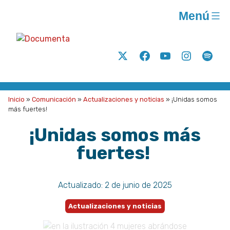
Saltar
Menú
al
contenido
Documenta
Análisis
Twitter
Facebook
Youtube
Instagram
Spoti
y
acción
para
Inicio
»
Comunicación
»
Actualizaciones y noticias
»
¡Unidas somos
la
más fuertes!
justicia
¡Unidas somos más
social
fuertes!
A.C.
Actualizado:
2 de junio de 2025
Actualizaciones y noticias