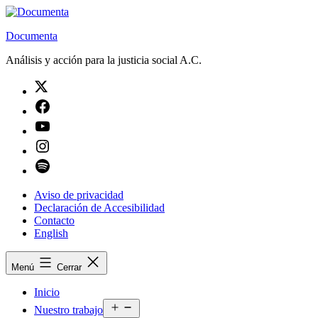
Saltar
al
Documenta
contenido
Análisis y acción para la justicia social A.C.
Twitter
Facebook
Youtube
Instagram
Spotify
Aviso de privacidad
Declaración de Accesibilidad
Contacto
English
Menú
Cerrar
Inicio
Abrir
Nuestro trabajo
el