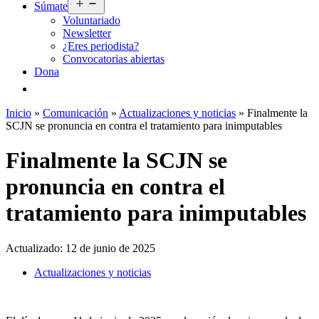
Abrir
Súmate
el
Voluntariado
menú
Newsletter
¿Eres periodista?
Convocatorias abiertas
Dona
Inicio
»
Comunicación
»
Actualizaciones y noticias
»
Finalmente la
SCJN se pronuncia en contra el tratamiento para inimputables
Finalmente la SCJN se
pronuncia en contra el
tratamiento para inimputables
Actualizado:
12 de junio de 2025
Actualizaciones y noticias