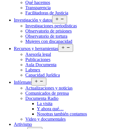
Qué hacemos
menú
Transparencia
Facilitadoras de Justicia
Abrir
Investigación y datos
el
Investigaciones periodísticas
menú
Observatorio de prisiones
Observatorio de tortura
Mujeres con discapacidad
Abrir
Recursos y herramientas
el
Asesoría legal
menú
Publicaciones
Aula Documenta
Labmex
Capacidad Jurídica
Abrir
Infórmate
el
Actualizaciones y noticias
menú
Comunicados de prensa
Documenta Radio
La visita
Y ahora qué…
Nosotras también contamos
Video y documentales
Artivismo