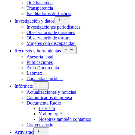
Qué hacemos
menú
Transparencia
Facilitadoras de Justicia
Abrir
Investigación y datos
el
Investigaciones periodísticas
menú
Observatorio de prisiones
Observatorio de tortura
Mujeres con discapacidad
Abrir
Recursos y herramientas
el
Asesoría legal
menú
Publicaciones
Aula Documenta
Labmex
Capacidad Jurídica
Abrir
Infórmate
el
Actualizaciones y noticias
menú
Comunicados de prensa
Documenta Radio
La visita
Y ahora qué…
Nosotras también contamos
Conversatorio
Abrir
Artivismo
el