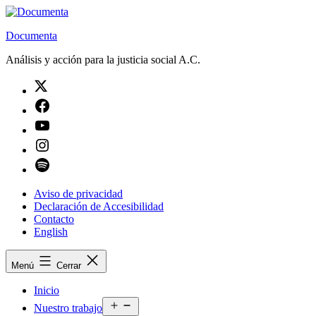
Saltar
al
Documenta
contenido
Análisis y acción para la justicia social A.C.
Twitter
Facebook
Youtube
Instagram
Spotify
Aviso de privacidad
Declaración de Accesibilidad
Contacto
English
Menú
Cerrar
Inicio
Abrir
Nuestro trabajo
el