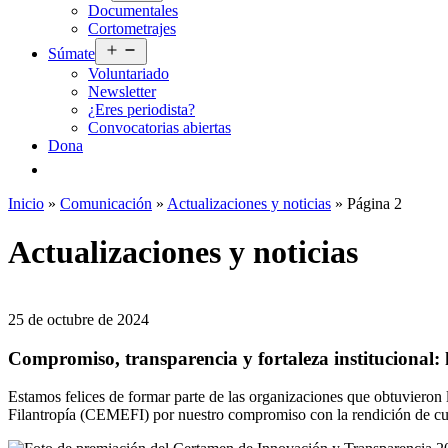
Documentales
menú
Cortometrajes
Abrir
Súmate
el
Voluntariado
menú
Newsletter
¿Eres periodista?
Convocatorias abiertas
Dona
Inicio
»
Comunicación
»
Actualizaciones y noticias
»
Página 2
Actualizaciones y noticias
25 de octubre de 2024
Compromiso, transparencia y fortaleza institucional:
Estamos felices de formar parte de las organizaciones que obtuvieron
Filantropía (CEMEFI) por nuestro compromiso con la rendición de cuent