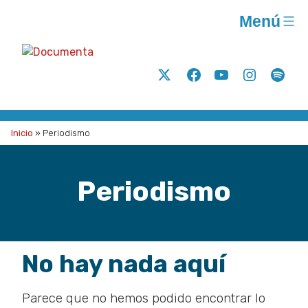
Saltar
Menú
al
contenido
Documenta
Análisis
Twitter
Facebook
Youtube
Instagram
Spoti
y
acción
para
Inicio
»
Periodismo
la
justicia
Periodismo
social
A.C.
No hay nada aquí
Parece que no hemos podido encontrar lo