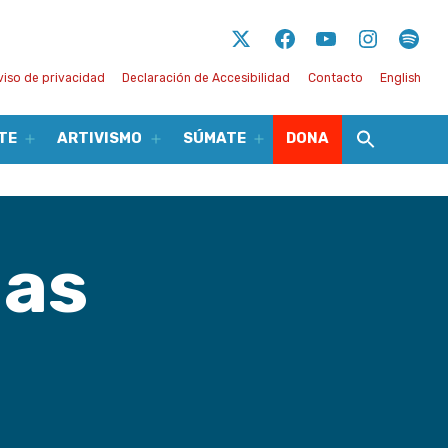
Twitter
Facebook
Youtube
Instagram
Spot
viso de privacidad
Declaración de Accesibilidad
Contacto
English
TE
ARTIVISMO
SÚMATE
DONA
Abrir
Abrir
Abrir
el
el
el
menú
menú
menú
das