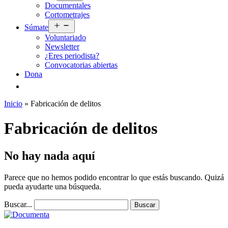
Documentales
menú
Cortometrajes
Abrir
Súmate
el
Voluntariado
menú
Newsletter
¿Eres periodista?
Convocatorias abiertas
Dona
Inicio
»
Fabricación de delitos
Fabricación de delitos
No hay nada aquí
Parece que no hemos podido encontrar lo que estás buscando. Quizá
pueda ayudarte una búsqueda.
Buscar...