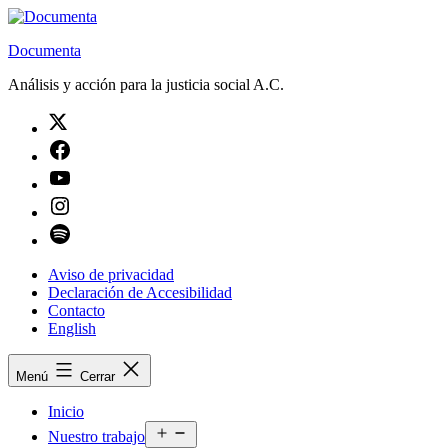
Saltar
al
Documenta
contenido
Análisis y acción para la justicia social A.C.
Twitter
Facebook
Youtube
Instagram
Spotify
Aviso de privacidad
Declaración de Accesibilidad
Contacto
English
Menú
Cerrar
Inicio
Abrir
Nuestro trabajo
el