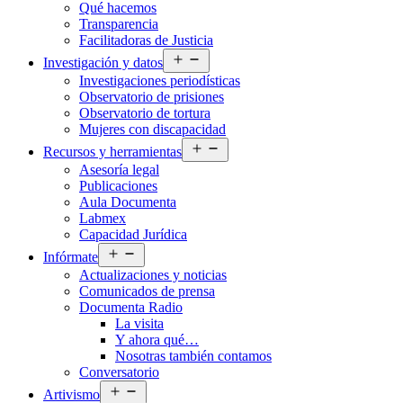
Qué hacemos
menú
Transparencia
Facilitadoras de Justicia
Abrir
Investigación y datos
el
Investigaciones periodísticas
menú
Observatorio de prisiones
Observatorio de tortura
Mujeres con discapacidad
Abrir
Recursos y herramientas
el
Asesoría legal
menú
Publicaciones
Aula Documenta
Labmex
Capacidad Jurídica
Abrir
Infórmate
el
Actualizaciones y noticias
menú
Comunicados de prensa
Documenta Radio
La visita
Y ahora qué…
Nosotras también contamos
Conversatorio
Abrir
Artivismo
el